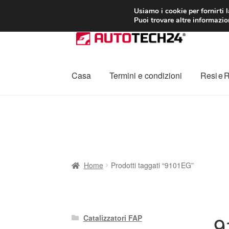
CONSEGNA da 7
Usiamo i cookie per fornirti 
Puoi trovare altre informazion
Vai
Vai
alla
al
navigazione
contenuto
Casa
Termini e condizioni
Resi e 
Home
Cestino
Chi siamo
Consegna
Contat
Procedura di Reclamo
Registratore di cass
Home
Prodotti taggati “9101EG”
9
Catalizzatori FAP