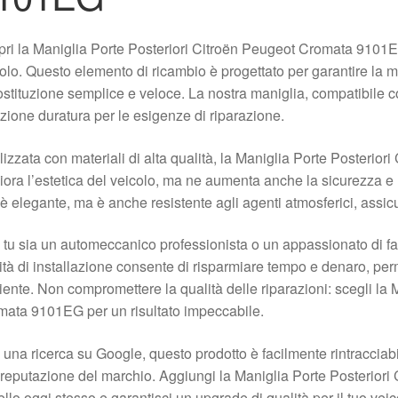
ri la Maniglia Porte Posteriori Citroën Peugeot Cromata 9101E
olo. Questo elemento di ricambio è progettato per garantire la 
ostituzione semplice e veloce. La nostra maniglia, compatibile c
zione duratura per le esigenze di riparazione.
izzata con materiali di alta qualità, la Maniglia Porte Posteri
iora l’estetica del veicolo, ma ne aumenta anche la sicurezza e l’
è elegante, ma è anche resistente agli agenti atmosferici, assi
tu sia un automeccanico professionista o un appassionato di fai-
lità di installazione consente di risparmiare tempo e denaro, per
ciente. Non compromettere la qualità delle riparazioni: scegli la
ata 9101EG per un risultato impeccabile.
una ricerca su Google, questo prodotto è facilmente rintracciabil
 reputazione del marchio. Aggiungi la Maniglia Porte Posterior
ello oggi stesso e garantisci un upgrade di qualità per il tuo veic