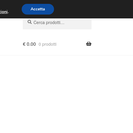
00 - 16:00
800 580 290
/
Accetta
ioni
.
Cerca:
Cerca
€
0.00
0 prodotti