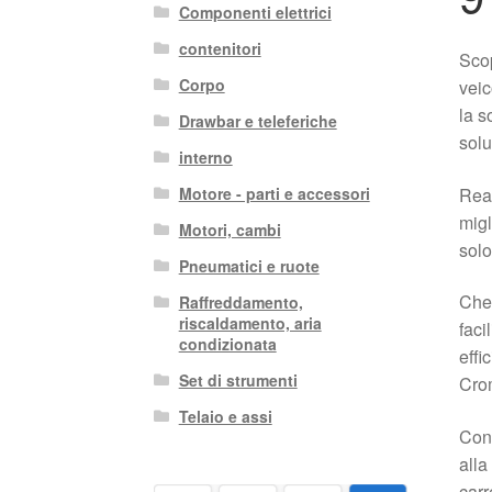
Componenti elettrici
contenitori
Scop
Corpo
veic
la s
Drawbar e teleferiche
solu
interno
Real
Motore - parti e accessori
migl
Motori, cambi
solo
Pneumatici e ruote
Che 
Raffreddamento,
riscaldamento, aria
faci
condizionata
effi
Set di strumenti
Crom
Telaio e assi
Con 
alla
carr