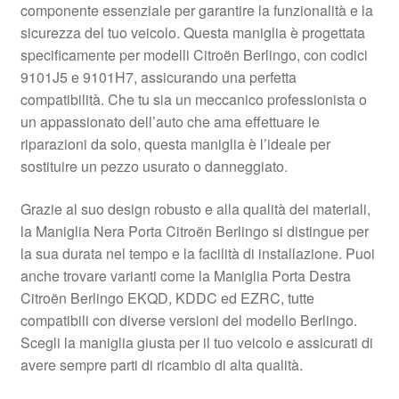
componente essenziale per garantire la funzionalità e la
Pagamenti
sicurezza del tuo veicolo. Questa maniglia è progettata
specificamente per modelli Citroën Berlingo, con codici
9101J5 e 9101H7, assicurando una perfetta
Politica sulla riservatezza
compatibilità. Che tu sia un meccanico professionista o
un appassionato dell’auto che ama effettuare le
Procedura di Reclamo
riparazioni da solo, questa maniglia è l’ideale per
sostituire un pezzo usurato o danneggiato.
Registratore di cassa
Grazie al suo design robusto e alla qualità dei materiali,
Rimostranza
la Maniglia Nera Porta Citroën Berlingo si distingue per
la sua durata nel tempo e la facilità di installazione. Puoi
Spedizione in tutto il mondo
anche trovare varianti come la Maniglia Porta Destra
Citroën Berlingo EKQD, KDDC ed EZRC, tutte
Termini e condizioni
compatibili con diverse versioni del modello Berlingo.
Scegli la maniglia giusta per il tuo veicolo e assicurati di
avere sempre parti di ricambio di alta qualità.