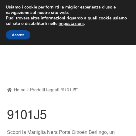
CONSEGNA da 7 EUR
Usiamo i cookie per fornirti la miglior esperienza d'uso e
navigazione sul nostro sito web.
Lun-Ven 9:00 - 16:00
800 580 290
/
Puoi trovare altre informazioni riguardo a quali cookie usiamo
sul sito o disabilitarli nelle
impostazioni
.
Vai
Vai
Menu
Accetta
alla
al
navigazione
contenuto
Home
Cestino
Chi siamo
Home
Prodotti taggati “9101J5”
Consegna
9101J5
Contatto
Il mio account
Scopri la Maniglia Nera Porta Citroën Berlingo, un