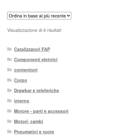
Ordina
Visualizzazione di 6 risultati
in
base
Catalizzatori FAP
al
più
Componenti elettrici
recente
contenitori
Corpo
Drawbar e teleferiche
interno
Motore - parti e accessori
Motori, cambi
Pneumatici e ruote