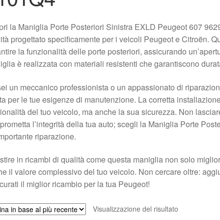
ri la Maniglia Porte Posteriori Sinistra EXLD Peugeot 607 962
ità progettato specificamente per i veicoli Peugeot e Citroën.
ntire la funzionalità delle porte posteriori, assicurando un’apert
glia è realizzata con materiali resistenti che garantiscono durata
ei un meccanico professionista o un appassionato di riparazioni
ta per le tue esigenze di manutenzione. La corretta installazion
ionalità del tuo veicolo, ma anche la sua sicurezza. Non lasci
rometta l’integrità della tua auto; scegli la Maniglia Porte Pos
mportante riparazione.
stire in ricambi di qualità come questa maniglia non solo migli
e il valore complessivo del tuo veicolo. Non cercare oltre: aggiu
curati il miglior ricambio per la tua Peugeot!
Visualizzazione del risultato