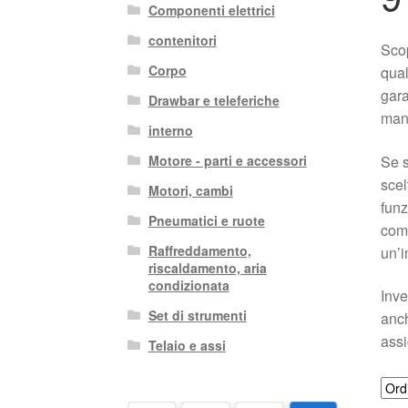
Componenti elettrici
contenitori
Scop
Corpo
qual
gara
Drawbar e teleferiche
mani
interno
Se s
Motore - parti e accessori
scel
Motori, cambi
funz
Pneumatici e ruote
comp
Raffreddamento,
un’i
riscaldamento, aria
condizionata
Inve
Set di strumenti
anch
assi
Telaio e assi