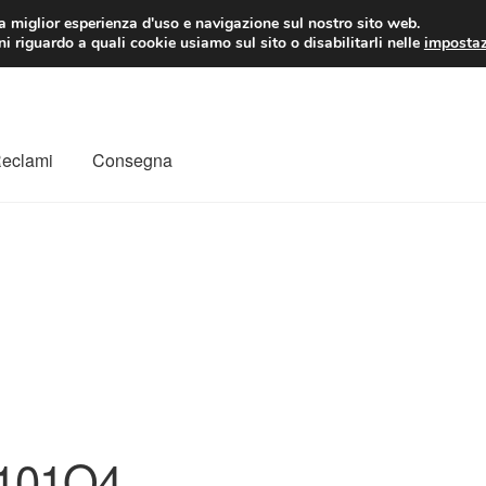
 EUR
Lun-Ven 9:
la miglior esperienza d'uso e navigazione sul nostro sito web.
i riguardo a quali cookie usiamo sul sito o disabilitarli nelle
impostaz
Reclami
Consegna
to
Il mio account
Pagamenti
Politica sulla riservatezza
a
Rimostranza
Spedizione in tutto il mondo
Termini e condizioni
101Q4