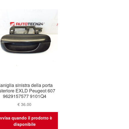
aniglia sinistra della porta
steriore EXLD Peugeot 607
9629157577 9101Q4
€
36.00
vvisa quando il prodotto è
disponibile