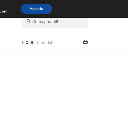
00 - 16:00
800 580 290
/
Accetta
ioni
.
Cerca:
Cerca
€
0.00
0 prodotti