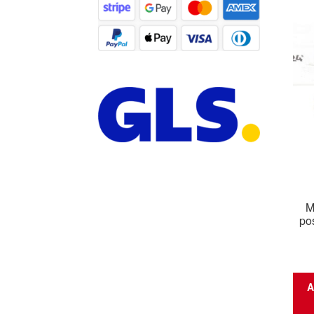
M
po
A