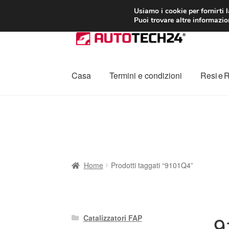
CONSEGNA da 7
Usiamo i cookie per fornirti 
Puoi trovare altre informazion
Vai
Vai
alla
al
navigazione
contenuto
Casa
Termini e condizioni
Resi e 
Home
Cestino
Chi siamo
Consegna
Contat
Procedura di Reclamo
Registratore di cass
Home
Prodotti taggati “9101Q4”
9
Catalizzatori FAP