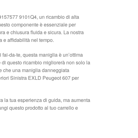
9157577 9101Q4, un ricambio di alta
 Questo componente è essenziale per
ura e chiusura fluida e sicura. La nostra
 e affidabilità nel tempo.
 fai-da-te, questa maniglia è un’ottima
e di questo ricambio migliorerà non solo la
are che una maniglia danneggiata
teriori Sinistra EXLD Peugeot 607 per
ora la tua esperienza di guida, ma aumenta
ngi questo prodotto al tuo carrello e