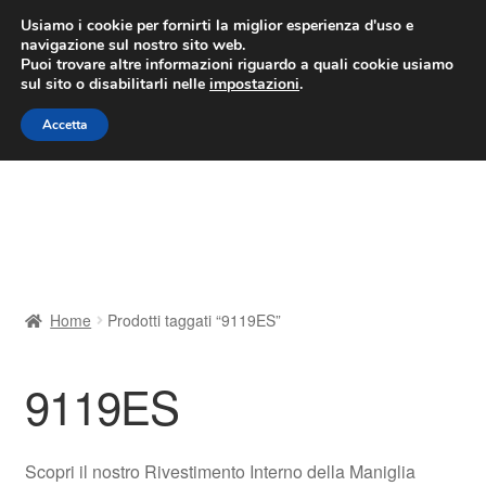
CONSEGNA da 7 EUR
Usiamo i cookie per fornirti la miglior esperienza d'uso e
navigazione sul nostro sito web.
Lun-Ven 9:00 - 16:00
800 580 290
/
Puoi trovare altre informazioni riguardo a quali cookie usiamo
sul sito o disabilitarli nelle
impostazioni
.
Vai
Vai
Menu
Accetta
alla
al
navigazione
contenuto
Home
Cestino
Chi siamo
Home
Prodotti taggati “9119ES”
Consegna
9119ES
Contatto
Il mio account
Scopri il nostro Rivestimento Interno della Maniglia