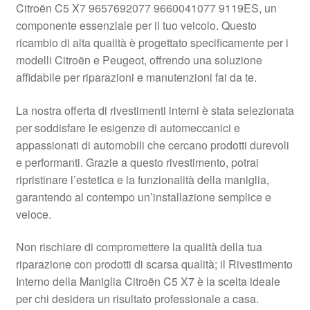
Citroën C5 X7 9657692077 9660041077 9119ES, un
Pagamenti
componente essenziale per il tuo veicolo. Questo
ricambio di alta qualità è progettato specificamente per i
modelli Citroën e Peugeot, offrendo una soluzione
Politica sulla riservatezza
affidabile per riparazioni e manutenzioni fai da te.
Procedura di Reclamo
La nostra offerta di rivestimenti interni è stata selezionata
per soddisfare le esigenze di automeccanici e
Registratore di cassa
appassionati di automobili che cercano prodotti durevoli
e performanti. Grazie a questo rivestimento, potrai
Rimostranza
ripristinare l’estetica e la funzionalità della maniglia,
garantendo al contempo un’installazione semplice e
Spedizione in tutto il mondo
veloce.
Termini e condizioni
Non rischiare di compromettere la qualità della tua
riparazione con prodotti di scarsa qualità; il Rivestimento
Interno della Maniglia Citroën C5 X7 è la scelta ideale
per chi desidera un risultato professionale a casa.