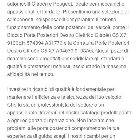
automobili Citroën e Peugeot, ideale per meccanici e
Pagamenti
appassionati di fai-da-te. Presentiamo una selezione di
componenti indispensabili per garantire il corretto
funzionamento delle porte posteriori dei veicoli, come il
Politica sulla riservatezza
Blocco Porte Posteriori Destro Elettrico Citroën C5 X7
9136EH 574394 A01776 e la Serratura Porte Posteriori
Procedura di Reclamo
Destro Citroën C5 X7 A04079 9138AG. Questi pezzi di
ricambio sono progettati per soddisfare gli standard di
Registratore di cassa
qualità e prestazioni richiesti, assicurando la massima
affidabilità nel tempo.
Rimostranza
Investire in ricambi di qualità è fondamentale per
Spedizione in tutto il mondo
mantenere l’efficienza e la sicurezza del tuo veicolo.
Che tu sia un professionista del settore o un
Termini e condizioni
appassionato, troverai nel nostro catalogo prodotti adatti
a ogni esigenza di riparazione. Non lasciare che
problemi alle porte posteriori compromettono la tua
esperienza di guida; scegli i nostri ricambi per un