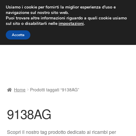
CONSEGNA da 7 EUR
Usiamo i cookie per fornirti la miglior esperienza d'uso e
navigazione sul nostro sito web.
Lun-Ven 9:00 - 16:00
800 580 290
/
Puoi trovare altre informazioni riguardo a quali cookie usiamo
sul sito o disabilitarli nelle
impostazioni
.
Vai
Vai
Menu
Accetta
alla
al
navigazione
contenuto
Home
Cestino
Chi siamo
Home
Prodotti taggati “9138AG”
Consegna
9138AG
Contatto
Il mio account
Scopri il nostro tag prodotto dedicato ai ricambi per