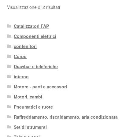
Ordina
Visualizzazione di 2 risultati
in
base
Catalizzatori FAP
al
più
Componenti elettrici
recente
contenitori
Corpo
Drawbar e teleferiche
interno
Motore - parti e accessori
Motori, cambi
Pneumatici e ruote
Raffreddamento, riscaldamento, aria condizionata
Set di strumenti
Telaio e assi