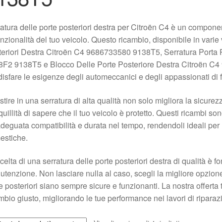
atura delle porte posteriori destra per Citroën C4 è un compone
unzionalità del tuo veicolo. Questo ricambio, disponibile in vari
eriori Destra Citroën C4 9686733580 9138T5, Serratura Porta
F2 9138T5 e Blocco Delle Porte Posteriore Destra Citroën C4
isfare le esigenze degli automeccanici e degli appassionati di f
stire in una serratura di alta qualità non solo migliora la sicurez
quillità di sapere che il tuo veicolo è protetto. Questi ricambi son
deguata compatibilità e durata nel tempo, rendendoli ideali per r
estiche.
celta di una serratura delle porte posteriori destra di qualità è 
tenzione. Non lasciare nulla al caso, scegli la migliore opzione 
e posteriori siano sempre sicure e funzionanti. La nostra offerta 
mbio giusto, migliorando le tue performance nei lavori di ripar