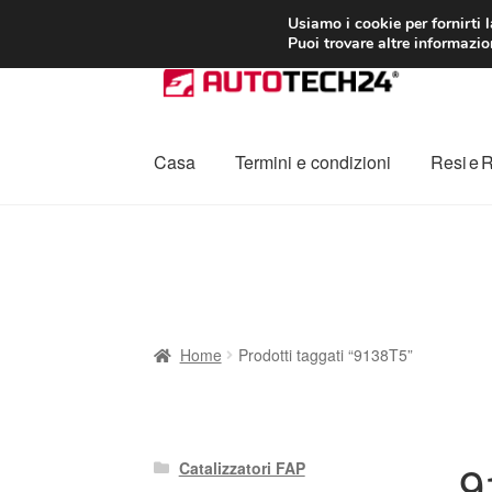
CONSEGNA da 7
Usiamo i cookie per fornirti 
Puoi trovare altre informazion
Vai
Vai
alla
al
navigazione
contenuto
Casa
Termini e condizioni
Resi e 
Home
Cestino
Chi siamo
Consegna
Contat
Procedura di Reclamo
Registratore di cass
Home
Prodotti taggati “9138T5”
9
Catalizzatori FAP