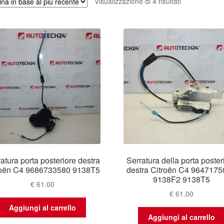
Ordina
Visualizzazione di 4 risultati
in
base
al
più
recente
atura porta posteriore destra
Serratura della porta poster
roën C4 9686733580 9138T5
destra Citroën C4 964717
9138F2 9138T5
€
61.00
€
61.00
Aggiungi al carrello
Aggiungi al carrello