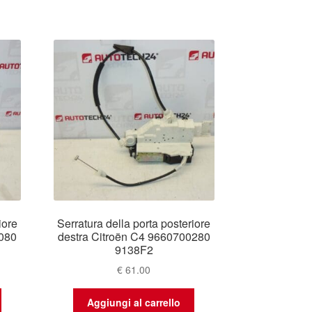
iore
Serratura della porta posteriore
5080
destra Citroën C4 9660700280
9138F2
€
61.00
Aggiungi al carrello