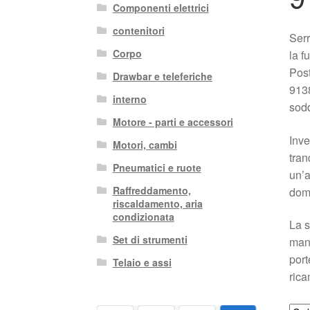
Componenti elettrici
contenitori
Serr
Corpo
la f
Post
Drawbar e teleferiche
9138
interno
sodd
Motore - parti e accessori
Inve
Motori, cambi
tran
Pneumatici e ruote
un’a
Raffreddamento,
dom
riscaldamento, aria
condizionata
La s
Set di strumenti
manu
port
Telaio e assi
rica