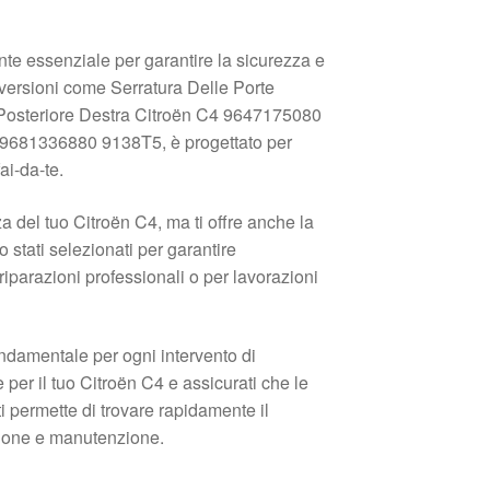
nte essenziale per garantire la sicurezza e
e versioni come Serratura Delle Porte
 Posteriore Destra Citroën C4 9647175080
 9681336880 9138T5, è progettato per
ai-da-te.
za del tuo Citroën C4, ma ti offre anche la
o stati selezionati per garantire
iparazioni professionali o per lavorazioni
fondamentale per ogni intervento di
per il tuo Citroën C4 e assicurati che le
ti permette di trovare rapidamente il
azione e manutenzione.