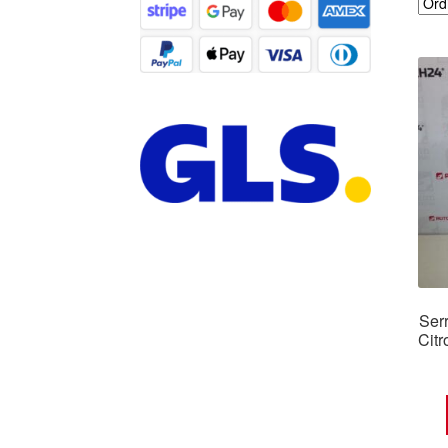
Serr
Cit