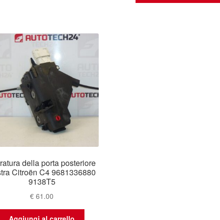
ratura della porta posteriore
tra Citroën C4 9681336880
9138T5
€
61.00
Aggiungi al carrello