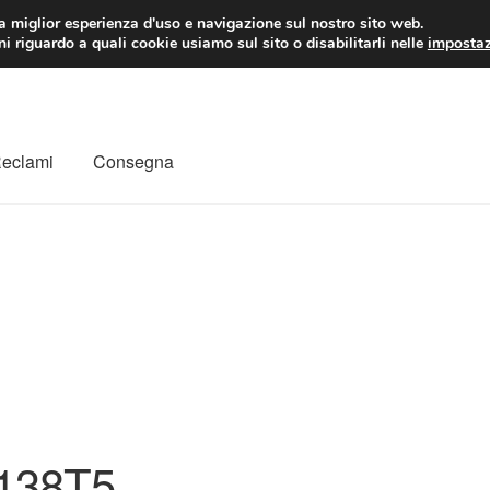
 EUR
Lun-Ven 9:
la miglior esperienza d'uso e navigazione sul nostro sito web.
i riguardo a quali cookie usiamo sul sito o disabilitarli nelle
impostaz
Reclami
Consegna
to
Il mio account
Pagamenti
Politica sulla riservatezza
a
Rimostranza
Spedizione in tutto il mondo
Termini e condizioni
138T5