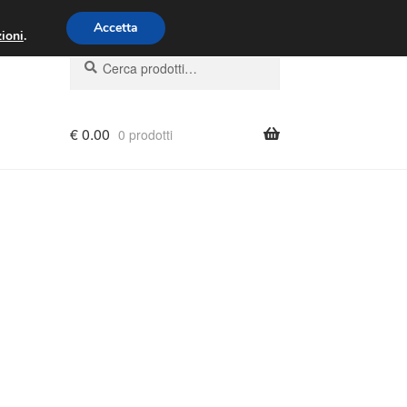
00 - 16:00
800 580 290
/
Accetta
ioni
.
Cerca:
Cerca
€
0.00
0 prodotti