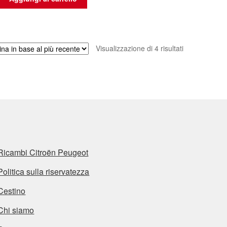
Ordina
Visualizzazione di 4 risultati
in
base
al
più
recente
Ricambi Citroën Peugeot
Politica sulla riservatezza
Cestino
Chi siamo