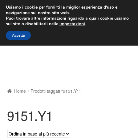
CONSEGNA da 7 EUR
Usiamo i cookie per fornirti la miglior esperienza d'uso e
navigazione sul nostro sito web.
Lun-Ven 9:00 - 16:00
800 580 290
/
Puoi trovare altre informazioni riguardo a quali cookie usiamo
sul sito o disabilitarli nelle
impostazioni
.
Vai
Vai
Menu
Accetta
alla
al
navigazione
contenuto
Home
Cestino
Chi siamo
Home
Prodotti taggati “9151.Y1”
Consegna
9151.Y1
Contatto
Il mio account