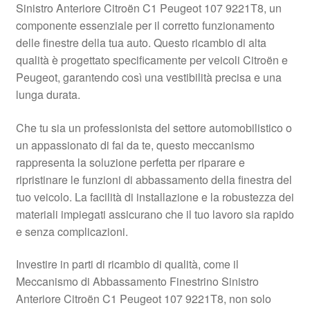
Sinistro Anteriore Citroën C1 Peugeot 107 9221T8, un
Pagamenti
componente essenziale per il corretto funzionamento
delle finestre della tua auto. Questo ricambio di alta
qualità è progettato specificamente per veicoli Citroën e
Politica sulla riservatezza
Peugeot, garantendo così una vestibilità precisa e una
lunga durata.
Procedura di Reclamo
Che tu sia un professionista del settore automobilistico o
Registratore di cassa
un appassionato di fai da te, questo meccanismo
rappresenta la soluzione perfetta per riparare e
Rimostranza
ripristinare le funzioni di abbassamento della finestra del
tuo veicolo. La facilità di installazione e la robustezza dei
Spedizione in tutto il mondo
materiali impiegati assicurano che il tuo lavoro sia rapido
e senza complicazioni.
Termini e condizioni
Investire in parti di ricambio di qualità, come il
Meccanismo di Abbassamento Finestrino Sinistro
Anteriore Citroën C1 Peugeot 107 9221T8, non solo