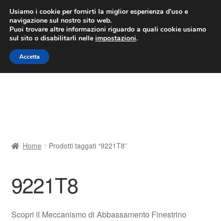
CONSEGNA da 7 EUR
Usiamo i cookie per fornirti la miglior esperienza d'uso e
navigazione sul nostro sito web.
Lun-Ven 9:00 - 16:00
800 580 290
/
Puoi trovare altre informazioni riguardo a quali cookie usiamo
sul sito o disabilitarli nelle
impostazioni
.
Vai
Vai
Menu
Accetta
alla
al
navigazione
contenuto
Home
Cestino
Chi siamo
Home
Prodotti taggati “9221T8”
Consegna
9221T8
Contatto
Il mio account
Scopri il Meccanismo di Abbassamento Finestrino