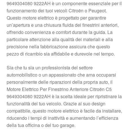
9649304080 9222AH è un componente essenziale per il
Pagamenti
funzionamento dei tuoi veicoli Citroën o Peugeot.
Questo motore elettrico è progettato per garantire
un’apertura e una chiusura fluida dei finestrini anteriori,
Politica sulla riservatezza
offrendo convenienza e comfort durante la guida. La
particolare attenzione alla qualità dei materiali e alla
Procedura di Reclamo
precisione nella fabbricazione assicura che questo
pezzo di ricambio sia affidabile e durevole nel tempo.
Registratore di cassa
Sia che tu sia un professionista del settore
Rimostranza
automobilistico o un appassionato che ama occuparsi
personalmente delle riparazioni della propria auto, il
Spedizione in tutto il mondo
Motore Elettrico Per Finestrino Anteriore Citroën C5
9649304080 9222AH è la scelta ideale per ripristinare la
Termini e condizioni
funzionalità del tuo veicolo. Grazie al suo design
compatibile, questo motore elettrico è facile da installare,
riducendo i tempi di inattività e aumentando l’efficienza
della tua officina o del tuo garage.