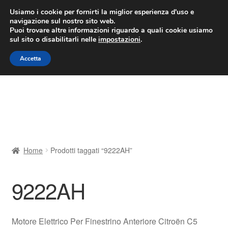
CONSEGNA da 7 EUR
Usiamo i cookie per fornirti la miglior esperienza d'uso e
navigazione sul nostro sito web.
Lun-Ven 9:00 - 16:00
800 580 290
/
Puoi trovare altre informazioni riguardo a quali cookie usiamo
sul sito o disabilitarli nelle
impostazioni
.
Vai
Vai
Menu
Accetta
alla
al
navigazione
contenuto
Home
Cestino
Chi siamo
Home
Prodotti taggati “9222AH”
Consegna
9222AH
Contatto
Il mio account
Motore Elettrico Per Finestrino Anteriore Citroën C5