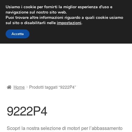
CONSEGNA da 7 EUR
Usiamo i cookie per fornirti la miglior esperienza d'uso e
navigazione sul nostro sito web.
Lun-Ven 9:00 - 16:00
800 580 290
/
Puoi trovare altre informazioni riguardo a quali cookie usiamo
sul sito o disabilitarli nelle
impostazioni
.
Vai
Vai
Menu
Accetta
alla
al
navigazione
contenuto
Home
Cestino
Chi siamo
Home
Prodotti taggati “9222P4”
Consegna
9222P4
Contatto
Il mio account
Scopri la nostra selezione di motori per l’abbassamento