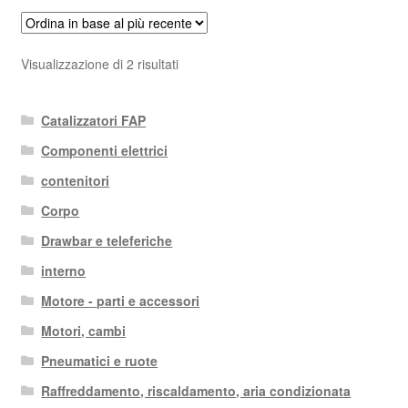
Ordina
Visualizzazione di 2 risultati
in
base
Catalizzatori FAP
al
più
Componenti elettrici
recente
contenitori
Corpo
Drawbar e teleferiche
interno
Motore - parti e accessori
Motori, cambi
Pneumatici e ruote
Raffreddamento, riscaldamento, aria condizionata