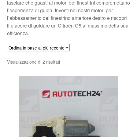
lasciare che guasti ai motori dei finestrini compromettano
l’esperienza di guida. Investi nei nostri motori per
l’abbassamento del finestrino anteriore destro e riscopri
il piacere di guidare un Citroën C5 al massimo della sua
efficienza.
Ordina
Visualizzazione di 2 risultati
in
base
al
più
recente