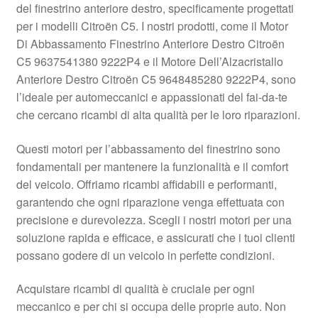
del finestrino anteriore destro, specificamente progettati
Pagamenti
per i modelli Citroën C5. I nostri prodotti, come il Motor
Di Abbassamento Finestrino Anteriore Destro Citroën
C5 9637541380 9222P4 e il Motore Dell’Alzacristallo
Politica sulla riservatezza
Anteriore Destro Citroën C5 9648485280 9222P4, sono
l’ideale per automeccanici e appassionati del fai-da-te
Procedura di Reclamo
che cercano ricambi di alta qualità per le loro riparazioni.
Registratore di cassa
Questi motori per l’abbassamento del finestrino sono
fondamentali per mantenere la funzionalità e il comfort
Rimostranza
del veicolo. Offriamo ricambi affidabili e performanti,
garantendo che ogni riparazione venga effettuata con
Spedizione in tutto il mondo
precisione e durevolezza. Scegli i nostri motori per una
soluzione rapida e efficace, e assicurati che i tuoi clienti
Termini e condizioni
possano godere di un veicolo in perfette condizioni.
Acquistare ricambi di qualità è cruciale per ogni
meccanico e per chi si occupa delle proprie auto. Non