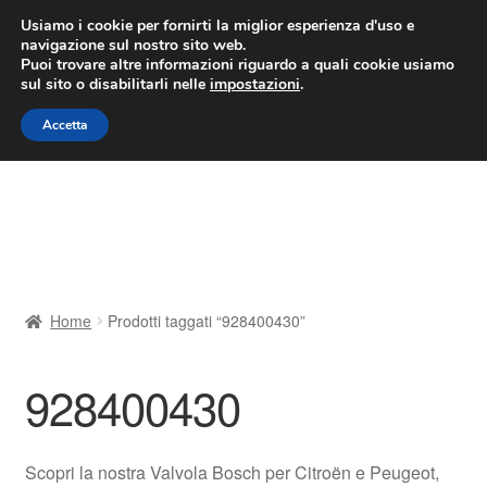
CONSEGNA da 7 EUR
Usiamo i cookie per fornirti la miglior esperienza d'uso e
navigazione sul nostro sito web.
Lun-Ven 9:00 - 16:00
800 580 290
/
Puoi trovare altre informazioni riguardo a quali cookie usiamo
sul sito o disabilitarli nelle
impostazioni
.
Vai
Vai
Menu
Accetta
alla
al
navigazione
contenuto
Home
Cestino
Chi siamo
Home
Prodotti taggati “928400430”
Consegna
928400430
Contatto
Il mio account
Scopri la nostra Valvola Bosch per Citroën e Peugeot,