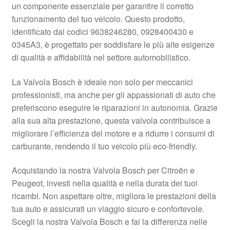
un componente essenziale per garantire il corretto
Pagamenti
funzionamento del tuo veicolo. Questo prodotto,
identificato dai codici 9638246280, 0928400430 e
0345A3, è progettato per soddisfare le più alte esigenze
Politica sulla riservatezza
di qualità e affidabilità nel settore automobilistico.
Procedura di Reclamo
La Valvola Bosch è ideale non solo per meccanici
professionisti, ma anche per gli appassionati di auto che
Registratore di cassa
preferiscono eseguire le riparazioni in autonomia. Grazie
alla sua alta prestazione, questa valvola contribuisce a
Rimostranza
migliorare l’efficienza del motore e a ridurre i consumi di
carburante, rendendo il tuo veicolo più eco-friendly.
Spedizione in tutto il mondo
Acquistando la nostra Valvola Bosch per Citroën e
Termini e condizioni
Peugeot, investi nella qualità e nella durata dei tuoi
ricambi. Non aspettare oltre, migliora le prestazioni della
tua auto e assicurati un viaggio sicuro e confortevole.
Scegli la nostra Valvola Bosch e fai la differenza nelle