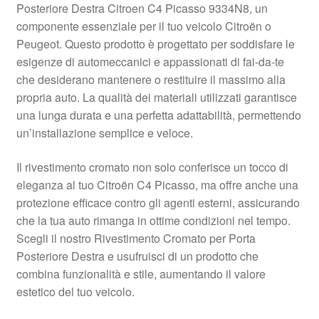
Posteriore Destra Citroen C4 Picasso 9334N8, un
Pagamenti
componente essenziale per il tuo veicolo Citroën o
Peugeot. Questo prodotto è progettato per soddisfare le
esigenze di automeccanici e appassionati di fai-da-te
Politica sulla riservatezza
che desiderano mantenere o restituire il massimo alla
propria auto. La qualità dei materiali utilizzati garantisce
Procedura di Reclamo
una lunga durata e una perfetta adattabilità, permettendo
un’installazione semplice e veloce.
Registratore di cassa
Il rivestimento cromato non solo conferisce un tocco di
Rimostranza
eleganza al tuo Citroën C4 Picasso, ma offre anche una
protezione efficace contro gli agenti esterni, assicurando
Spedizione in tutto il mondo
che la tua auto rimanga in ottime condizioni nel tempo.
Scegli il nostro Rivestimento Cromato per Porta
Termini e condizioni
Posteriore Destra e usufruisci di un prodotto che
combina funzionalità e stile, aumentando il valore
estetico del tuo veicolo.