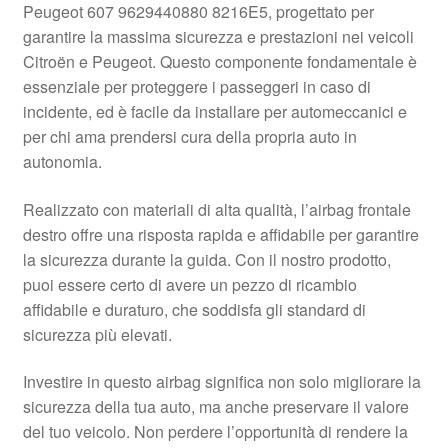
Peugeot 607 9629440880 8216E5, progettato per
Pagamenti
garantire la massima sicurezza e prestazioni nei veicoli
Citroën e Peugeot. Questo componente fondamentale è
essenziale per proteggere i passeggeri in caso di
Politica sulla riservatezza
incidente, ed è facile da installare per automeccanici e
per chi ama prendersi cura della propria auto in
Procedura di Reclamo
autonomia.
Registratore di cassa
Realizzato con materiali di alta qualità, l’airbag frontale
destro offre una risposta rapida e affidabile per garantire
Rimostranza
la sicurezza durante la guida. Con il nostro prodotto,
puoi essere certo di avere un pezzo di ricambio
Spedizione in tutto il mondo
affidabile e duraturo, che soddisfa gli standard di
sicurezza più elevati.
Termini e condizioni
Investire in questo airbag significa non solo migliorare la
sicurezza della tua auto, ma anche preservare il valore
del tuo veicolo. Non perdere l’opportunità di rendere la