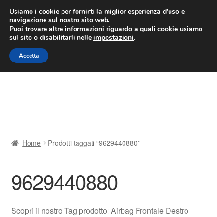
CONSEGNA da 7 EUR
Usiamo i cookie per fornirti la miglior esperienza d'uso e
navigazione sul nostro sito web.
Lun-Ven 9:00 - 16:00
800 580 290
/
Puoi trovare altre informazioni riguardo a quali cookie usiamo
sul sito o disabilitarli nelle
impostazioni
.
Vai
Vai
Menu
Accetta
alla
al
navigazione
contenuto
Home
Cestino
Chi siamo
Home
Prodotti taggati “9629440880”
Consegna
9629440880
Contatto
Il mio account
Scopri il nostro Tag prodotto: Airbag Frontale Destro