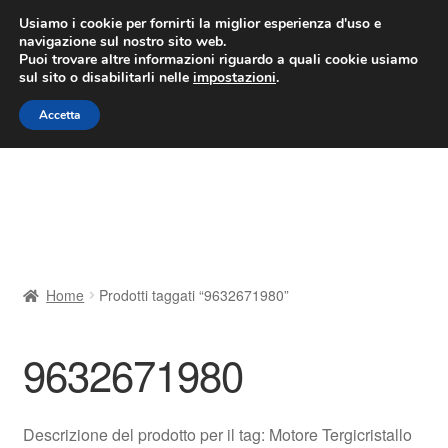
CONSEGNA da 7 EUR
Usiamo i cookie per fornirti la miglior esperienza d'uso e
navigazione sul nostro sito web.
Lun-Ven 9:00 - 16:00
800 580 290
/
Puoi trovare altre informazioni riguardo a quali cookie usiamo
sul sito o disabilitarli nelle
impostazioni
.
Vai
Vai
Menu
Accetta
alla
al
navigazione
contenuto
Home
Cestino
Chi siamo
Home
Prodotti taggati “9632671980”
Consegna
9632671980
Contatto
Il mio account
Descrizione del prodotto per il tag: Motore Tergicristallo