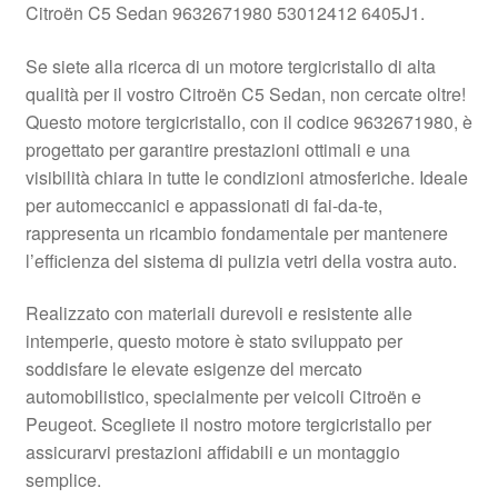
Citroën C5 Sedan 9632671980 53012412 6405J1.
Pagamenti
Se siete alla ricerca di un motore tergicristallo di alta
qualità per il vostro Citroën C5 Sedan, non cercate oltre!
Politica sulla riservatezza
Questo motore tergicristallo, con il codice 9632671980, è
progettato per garantire prestazioni ottimali e una
Procedura di Reclamo
visibilità chiara in tutte le condizioni atmosferiche. Ideale
per automeccanici e appassionati di fai-da-te,
Registratore di cassa
rappresenta un ricambio fondamentale per mantenere
l’efficienza del sistema di pulizia vetri della vostra auto.
Rimostranza
Realizzato con materiali durevoli e resistente alle
Spedizione in tutto il mondo
intemperie, questo motore è stato sviluppato per
soddisfare le elevate esigenze del mercato
Termini e condizioni
automobilistico, specialmente per veicoli Citroën e
Peugeot. Scegliete il nostro motore tergicristallo per
assicurarvi prestazioni affidabili e un montaggio
semplice.