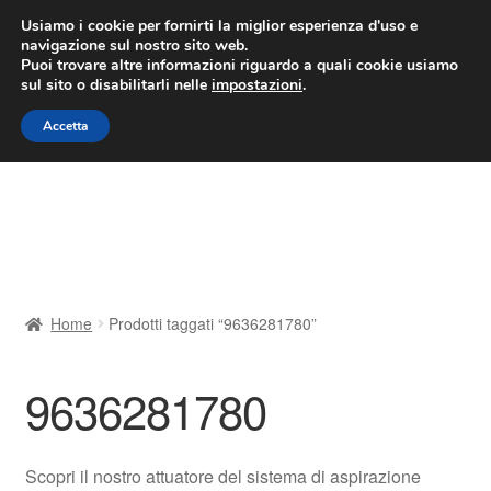
CONSEGNA da 7 EUR
Usiamo i cookie per fornirti la miglior esperienza d'uso e
navigazione sul nostro sito web.
Lun-Ven 9:00 - 16:00
800 580 290
/
Puoi trovare altre informazioni riguardo a quali cookie usiamo
sul sito o disabilitarli nelle
impostazioni
.
Vai
Vai
Menu
Accetta
alla
al
navigazione
contenuto
Home
Cestino
Chi siamo
Home
Prodotti taggati “9636281780”
Consegna
9636281780
Contatto
Il mio account
Scopri il nostro attuatore del sistema di aspirazione