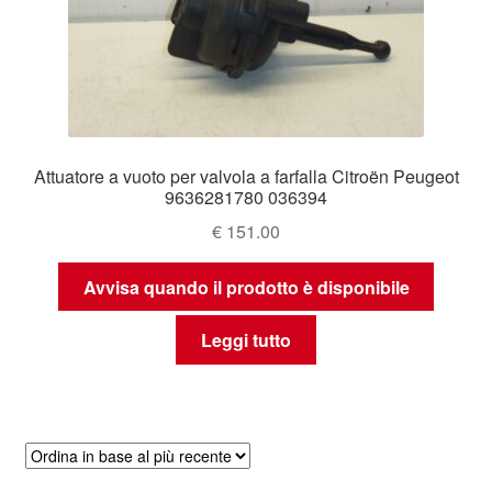
Attuatore a vuoto per valvola a farfalla Citroën Peugeot
9636281780 036394
€
151.00
Avvisa quando il prodotto è disponibile
Leggi tutto