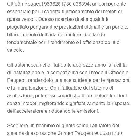
Citroën Peugeot 9636281780 036394, un componente
Pagamenti
essenziale per il corretto funzionamento dei motori di
questi veicoli. Questo ricambio di alta qualità è
progettato per garantire prestazioni ottimali e un perfetto
Politica sulla riservatezza
bilanciamento dell’aria nel motore, risultando
fondamentale per il rendimento e l’efficienza del tuo
Procedura di Reclamo
veicolo.
Registratore di cassa
Gli automeccanici e i fai-da-te apprezzeranno la facilità
di installazione e la compatibilità con i modelli Citroën e
Rimostranza
Peugeot, rendendolo una scelta ideale per le riparazioni
e la manutenzione. Con l’attuatore del sistema di
Spedizione in tutto il mondo
aspirazione, potrai assicurarti che il tuo motore funzioni
senza intoppi, migliorando significativamente la risposta
Termini e condizioni
dell’acceleratore e riducendo le emissioni.
Scegliere un ricambio originale come l’attuatore del
sistema di aspirazione Citroën Peugeot 9636281780