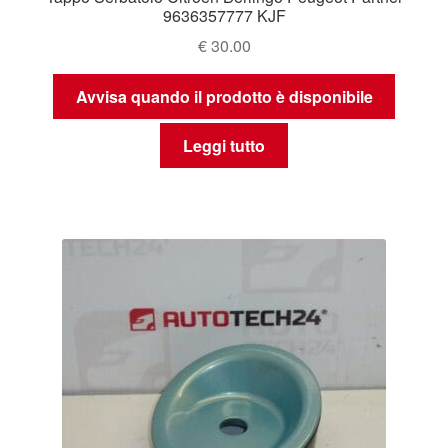
9636357777 KJF
€
30.00
Avvisa quando il prodotto è disponibile
Leggi tutto