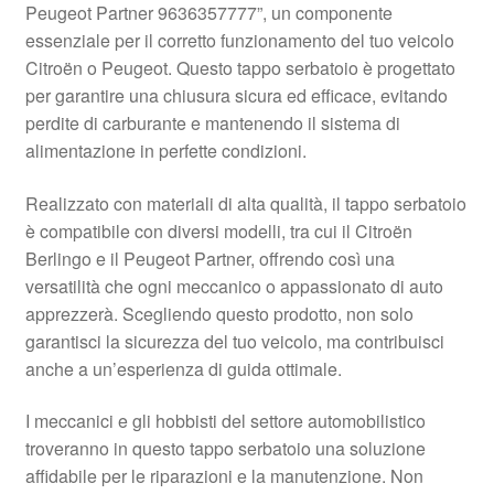
Peugeot Partner 9636357777”, un componente
Pagamenti
essenziale per il corretto funzionamento del tuo veicolo
Citroën o Peugeot. Questo tappo serbatoio è progettato
per garantire una chiusura sicura ed efficace, evitando
Politica sulla riservatezza
perdite di carburante e mantenendo il sistema di
alimentazione in perfette condizioni.
Procedura di Reclamo
Realizzato con materiali di alta qualità, il tappo serbatoio
Registratore di cassa
è compatibile con diversi modelli, tra cui il Citroën
Berlingo e il Peugeot Partner, offrendo così una
Rimostranza
versatilità che ogni meccanico o appassionato di auto
apprezzerà. Scegliendo questo prodotto, non solo
Spedizione in tutto il mondo
garantisci la sicurezza del tuo veicolo, ma contribuisci
anche a un’esperienza di guida ottimale.
Termini e condizioni
I meccanici e gli hobbisti del settore automobilistico
troveranno in questo tappo serbatoio una soluzione
affidabile per le riparazioni e la manutenzione. Non