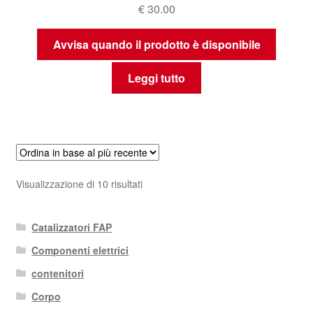
€
30.00
Avvisa quando il prodotto è disponibile
Leggi tutto
Ordina
Visualizzazione di 10 risultati
in
base
Catalizzatori FAP
al
più
Componenti elettrici
recente
contenitori
Corpo