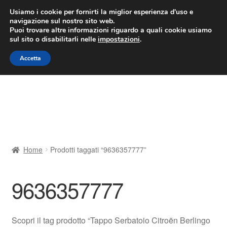
CONSEGNA da 7 EUR
Usiamo i cookie per fornirti la miglior esperienza d'uso e
navigazione sul nostro sito web.
Lun-Ven 9:00 - 16:00
800 580 290
/
Puoi trovare altre informazioni riguardo a quali cookie usiamo
sul sito o disabilitarli nelle
impostazioni
.
Vai
Vai
Menu
Accetta
alla
al
navigazione
contenuto
Home
Cestino
Chi siamo
Home
Prodotti taggati “9636357777”
Consegna
9636357777
Contatto
Il mio account
Scopri il tag prodotto “Tappo Serbatoio Citroën Berlingo