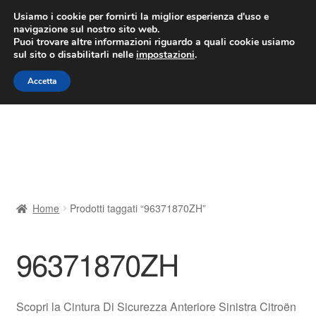
CONSEGNA da 7 EUR
Usiamo i cookie per fornirti la miglior esperienza d'uso e
navigazione sul nostro sito web.
Lun-Ven 9:00 - 16:00
800 580 290
/
Puoi trovare altre informazioni riguardo a quali cookie usiamo
sul sito o disabilitarli nelle
impostazioni
.
Vai
Vai
Menu
Accetta
alla
al
navigazione
contenuto
Home
Cestino
Chi siamo
Home
Prodotti taggati “96371870ZH”
Consegna
96371870ZH
Contatto
Il mio account
Scopri la Cintura Di Sicurezza Anteriore Sinistra Citroën