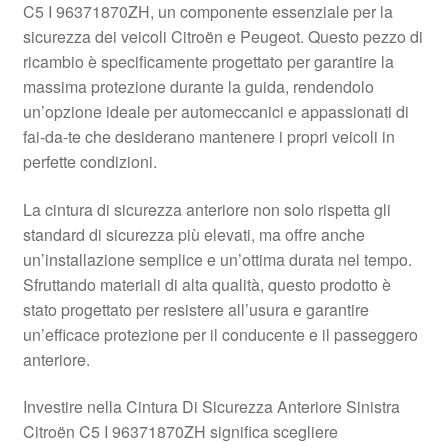
C5 I 96371870ZH, un componente essenziale per la
Pagamenti
sicurezza dei veicoli Citroën e Peugeot. Questo pezzo di
ricambio è specificamente progettato per garantire la
massima protezione durante la guida, rendendolo
Politica sulla riservatezza
un’opzione ideale per automeccanici e appassionati di
fai-da-te che desiderano mantenere i propri veicoli in
Procedura di Reclamo
perfette condizioni.
Registratore di cassa
La cintura di sicurezza anteriore non solo rispetta gli
standard di sicurezza più elevati, ma offre anche
Rimostranza
un’installazione semplice e un’ottima durata nel tempo.
Sfruttando materiali di alta qualità, questo prodotto è
Spedizione in tutto il mondo
stato progettato per resistere all’usura e garantire
un’efficace protezione per il conducente e il passeggero
Termini e condizioni
anteriore.
Investire nella Cintura Di Sicurezza Anteriore Sinistra
Citroën C5 I 96371870ZH significa scegliere