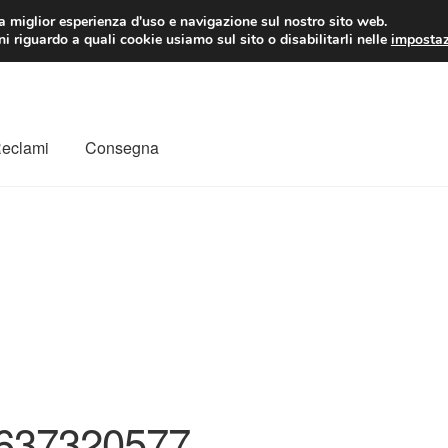
 EUR
Lun-Ven 9:
la miglior esperienza d'uso e navigazione sul nostro sito web.
i riguardo a quali cookie usiamo sul sito o disabilitarli nelle
impostaz
Reclami
Consegna
to
Il mio account
Pagamenti
Politica sulla riservatezza
a
Rimostranza
Spedizione in tutto il mondo
Termini e condizioni
637320577