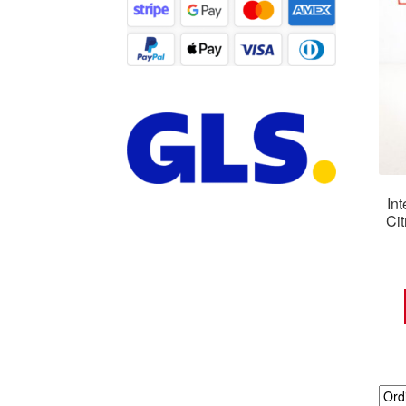
In
Ci