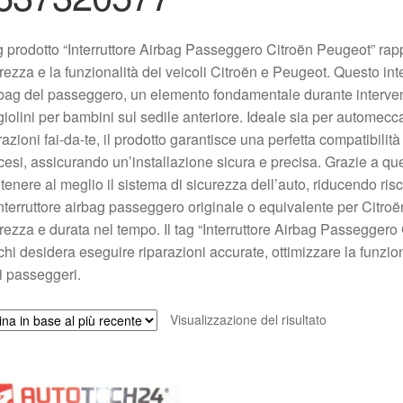
ag prodotto “Interruttore Airbag Passeggero Citroën Peugeot” r
rezza e la funzionalità dei veicoli Citroën e Peugeot. Questo inter
rbag del passeggero, un elemento fondamentale durante interven
iolini per bambini sul sedile anteriore. Ideale sia per automecca
razioni fai-da-te, il prodotto garantisce una perfetta compatibili
cesi, assicurando un’installazione sicura e precisa. Grazie a qu
enere al meglio il sistema di sicurezza dell’auto, riducendo risch
nterruttore airbag passeggero originale o equivalente per Citroën
rezza e durata nel tempo. Il tag “Interruttore Airbag Passeggero
chi desidera eseguire riparazioni accurate, ottimizzare la funzion
i i passeggeri.
Visualizzazione del risultato