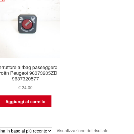
terruttore airbag passeggero
troën Peugeot 96373205ZD
9637320577
€
24.00
Aggiungi al carrello
Visualizzazione del risultato