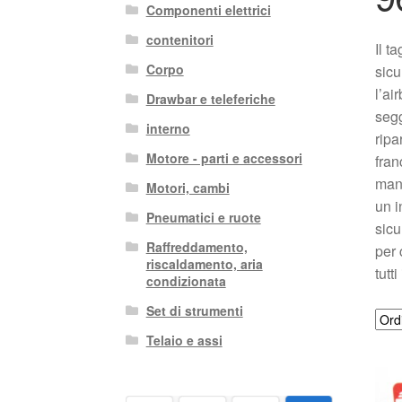
Componenti elettrici
contenitori
Il t
Corpo
sicu
l’ai
Drawbar e teleferiche
segg
interno
ripa
Motore - parti e accessori
fran
mant
Motori, cambi
un i
Pneumatici e ruote
sicu
Raffreddamento,
per 
riscaldamento, aria
tutt
condizionata
Set di strumenti
Telaio e assi