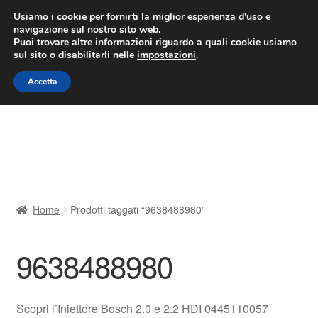
CONSEGNA da 7 EUR
Usiamo i cookie per fornirti la miglior esperienza d'uso e
navigazione sul nostro sito web.
Lun-Ven 9:00 - 16:00
800 580 290
/
Puoi trovare altre informazioni riguardo a quali cookie usiamo
sul sito o disabilitarli nelle
impostazioni
.
Vai
Vai
Menu
Accetta
alla
al
navigazione
contenuto
Home
Cestino
Chi siamo
Home
Prodotti taggati “9638488980”
Consegna
9638488980
Contatto
Il mio account
Scopri l’Iniettore Bosch 2.0 e 2.2 HDI 0445110057