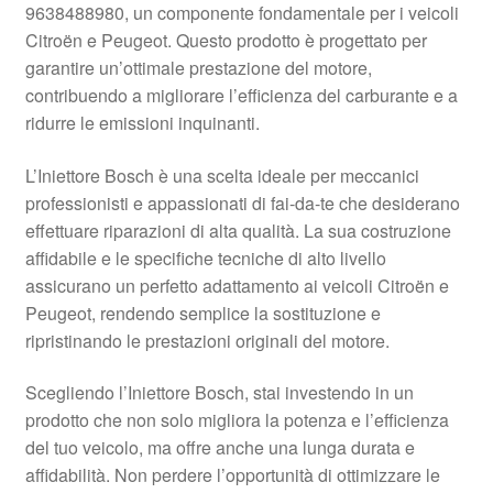
9638488980, un componente fondamentale per i veicoli
Pagamenti
Citroën e Peugeot. Questo prodotto è progettato per
garantire un’ottimale prestazione del motore,
contribuendo a migliorare l’efficienza del carburante e a
Politica sulla riservatezza
ridurre le emissioni inquinanti.
Procedura di Reclamo
L’Iniettore Bosch è una scelta ideale per meccanici
professionisti e appassionati di fai-da-te che desiderano
Registratore di cassa
effettuare riparazioni di alta qualità. La sua costruzione
affidabile e le specifiche tecniche di alto livello
Rimostranza
assicurano un perfetto adattamento ai veicoli Citroën e
Peugeot, rendendo semplice la sostituzione e
Spedizione in tutto il mondo
ripristinando le prestazioni originali del motore.
Termini e condizioni
Scegliendo l’Iniettore Bosch, stai investendo in un
prodotto che non solo migliora la potenza e l’efficienza
del tuo veicolo, ma offre anche una lunga durata e
affidabilità. Non perdere l’opportunità di ottimizzare le