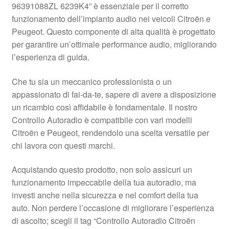
96391088ZL 6239K4” è essenziale per il corretto
Pagamenti
funzionamento dell’impianto audio nei veicoli Citroën e
Peugeot. Questo componente di alta qualità è progettato
per garantire un’ottimale performance audio, migliorando
Politica sulla riservatezza
l’esperienza di guida.
Procedura di Reclamo
Che tu sia un meccanico professionista o un
appassionato di fai-da-te, sapere di avere a disposizione
Registratore di cassa
un ricambio così affidabile è fondamentale. Il nostro
Controllo Autoradio è compatibile con vari modelli
Rimostranza
Citroën e Peugeot, rendendolo una scelta versatile per
chi lavora con questi marchi.
Spedizione in tutto il mondo
Acquistando questo prodotto, non solo assicuri un
Termini e condizioni
funzionamento impeccabile della tua autoradio, ma
investi anche nella sicurezza e nel comfort della tua
auto. Non perdere l’occasione di migliorare l’esperienza
di ascolto; scegli il tag “Controllo Autoradio Citroën