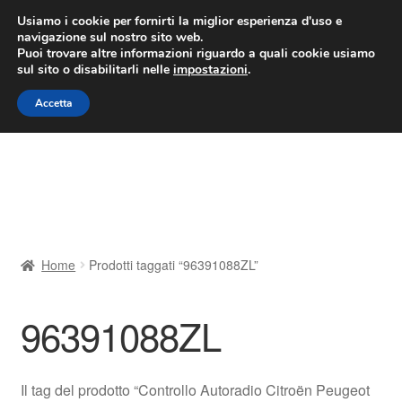
CONSEGNA da 7 EUR
Usiamo i cookie per fornirti la miglior esperienza d'uso e
navigazione sul nostro sito web.
Lun-Ven 9:00 - 16:00
800 580 290
/
Puoi trovare altre informazioni riguardo a quali cookie usiamo
sul sito o disabilitarli nelle
impostazioni
.
Vai
Vai
Menu
Accetta
alla
al
navigazione
contenuto
Home
Cestino
Chi siamo
Home
Prodotti taggati “96391088ZL”
Consegna
96391088ZL
Contatto
Il mio account
Il tag del prodotto “Controllo Autoradio Citroën Peugeot