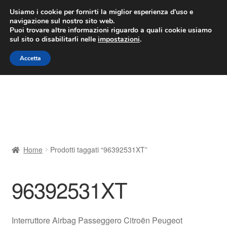
CONSEGNA da 7 EUR
Usiamo i cookie per fornirti la miglior esperienza d'uso e
navigazione sul nostro sito web.
Lun-Ven 9:00 - 16:00
800 580 290
/
Puoi trovare altre informazioni riguardo a quali cookie usiamo
sul sito o disabilitarli nelle
impostazioni
.
Vai
Vai
Menu
Accetta
alla
al
navigazione
contenuto
Home
Cestino
Chi siamo
Home
Prodotti taggati “96392531XT”
Consegna
96392531XT
Contatto
Il mio account
Interruttore Airbag Passeggero Citroën Peugeot