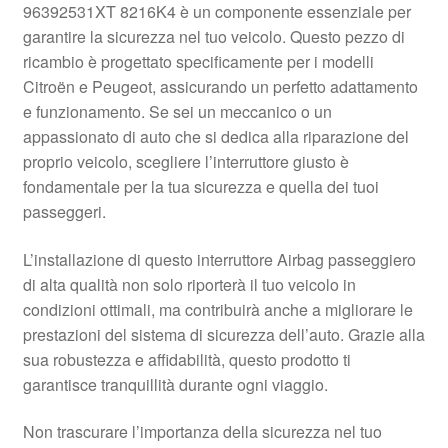
96392531XT 8216K4 è un componente essenziale per
Pagamenti
garantire la sicurezza nel tuo veicolo. Questo pezzo di
ricambio è progettato specificamente per i modelli
Citroën e Peugeot, assicurando un perfetto adattamento
Politica sulla riservatezza
e funzionamento. Se sei un meccanico o un
appassionato di auto che si dedica alla riparazione del
Procedura di Reclamo
proprio veicolo, scegliere l’interruttore giusto è
fondamentale per la tua sicurezza e quella dei tuoi
Registratore di cassa
passeggeri.
Rimostranza
L’installazione di questo interruttore Airbag passeggiero
di alta qualità non solo riporterà il tuo veicolo in
Spedizione in tutto il mondo
condizioni ottimali, ma contribuirà anche a migliorare le
prestazioni del sistema di sicurezza dell’auto. Grazie alla
Termini e condizioni
sua robustezza e affidabilità, questo prodotto ti
garantisce tranquillità durante ogni viaggio.
Non trascurare l’importanza della sicurezza nel tuo