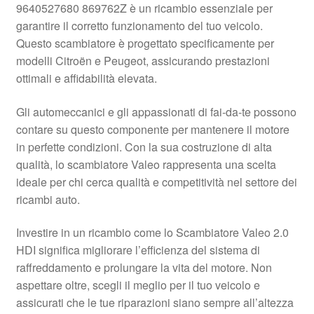
9640527680 869762Z è un ricambio essenziale per
Pagamenti
garantire il corretto funzionamento del tuo veicolo.
Questo scambiatore è progettato specificamente per
modelli Citroën e Peugeot, assicurando prestazioni
Politica sulla riservatezza
ottimali e affidabilità elevata.
Procedura di Reclamo
Gli automeccanici e gli appassionati di fai-da-te possono
contare su questo componente per mantenere il motore
Registratore di cassa
in perfette condizioni. Con la sua costruzione di alta
qualità, lo scambiatore Valeo rappresenta una scelta
Rimostranza
ideale per chi cerca qualità e competitività nel settore dei
ricambi auto.
Spedizione in tutto il mondo
Investire in un ricambio come lo Scambiatore Valeo 2.0
Termini e condizioni
HDI significa migliorare l’efficienza del sistema di
raffreddamento e prolungare la vita del motore. Non
aspettare oltre, scegli il meglio per il tuo veicolo e
assicurati che le tue riparazioni siano sempre all’altezza