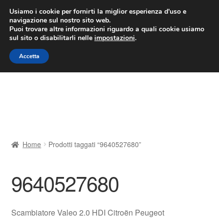
CONSEGNA da 7 EUR
Usiamo i cookie per fornirti la miglior esperienza d'uso e
navigazione sul nostro sito web.
Lun-Ven 9:00 - 16:00
800 580 290
/
Puoi trovare altre informazioni riguardo a quali cookie usiamo
sul sito o disabilitarli nelle
impostazioni
.
Vai
Vai
Menu
Accetta
alla
al
navigazione
contenuto
Home
Cestino
Chi siamo
Home
Prodotti taggati “9640527680”
Consegna
9640527680
Contatto
Il mio account
Scambiatore Valeo 2.0 HDI Citroën Peugeot