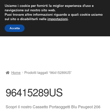
CONSEGNA da 7 EUR
Usiamo i cookie per fornirti la miglior esperienza d'uso e
navigazione sul nostro sito web.
Lun-Ven 9:00 - 16:00
800 580 290
/
Puoi trovare altre informazioni riguardo a quali cookie usiamo
sul sito o disabilitarli nelle
impostazioni
.
Vai
Vai
Menu
Accetta
alla
al
navigazione
contenuto
Home
Cestino
Chi siamo
Home
Prodotti taggati “96415289US”
Consegna
96415289US
Contatto
Il mio account
Scopri il nostro Cassetto Portaoggetti Blu Peugeot 206