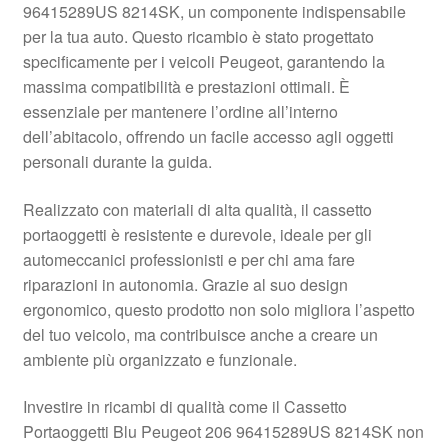
96415289US 8214SK, un componente indispensabile
Pagamenti
per la tua auto. Questo ricambio è stato progettato
specificamente per i veicoli Peugeot, garantendo la
massima compatibilità e prestazioni ottimali. È
Politica sulla riservatezza
essenziale per mantenere l’ordine all’interno
dell’abitacolo, offrendo un facile accesso agli oggetti
Procedura di Reclamo
personali durante la guida.
Registratore di cassa
Realizzato con materiali di alta qualità, il cassetto
portaoggetti è resistente e durevole, ideale per gli
Rimostranza
automeccanici professionisti e per chi ama fare
riparazioni in autonomia. Grazie al suo design
Spedizione in tutto il mondo
ergonomico, questo prodotto non solo migliora l’aspetto
del tuo veicolo, ma contribuisce anche a creare un
Termini e condizioni
ambiente più organizzato e funzionale.
Investire in ricambi di qualità come il Cassetto
Portaoggetti Blu Peugeot 206 96415289US 8214SK non