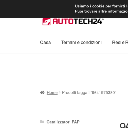
CONSEGNA da 7
Usiamo i cookie per fornirti 
Puoi trovare altre informazion
Vai
Vai
alla
al
navigazione
contenuto
Casa
Termini e condizioni
Resi e 
Home
Cestino
Chi siamo
Consegna
Contat
Procedura di Reclamo
Registratore di cass
Home
Prodotti taggati “9641975380”
9
Catalizzatori FAP