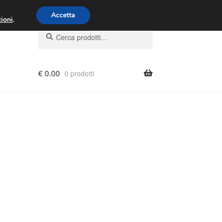
00 - 16:00
800 580 290
/
Accetta
ioni
.
Cerca:
Cerca
€
0.00
0 prodotti