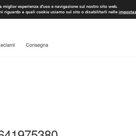
 EUR
Lun-Ven 9:
la miglior esperienza d'uso e navigazione sul nostro sito web.
i riguardo a quali cookie usiamo sul sito o disabilitarli nelle
impostaz
Reclami
Consegna
to
Il mio account
Pagamenti
Politica sulla riservatezza
a
Rimostranza
Spedizione in tutto il mondo
Termini e condizioni
641975380