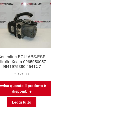
Centralina ECU ABS/ESP
itroën Xsara 0265950057
9641975380 4541C7
€
121.00
vvisa quando il prodotto è
disponibile
Leggi tutto