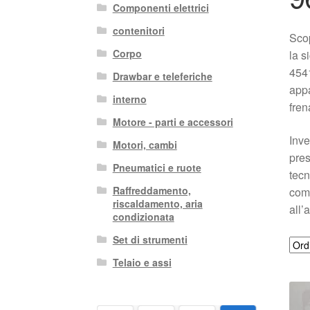
Componenti elettrici
contenitori
Scop
Corpo
la s
4541
Drawbar e teleferiche
appa
interno
fren
Motore - parti e accessori
Inve
Motori, cambi
pres
Pneumatici e ruote
tecn
Raffreddamento,
comp
riscaldamento, aria
all’
condizionata
Set di strumenti
Telaio e assi