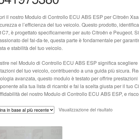
ri il nostro Modulo di Controllo ECU ABS ESP per Citroën Xsa
icurezza e l’efficienza del tuo veicolo. Questo prodotto, identi
C7, è progettato specificamente per auto Citroën e Peugeot. S
ssionato del fai-da-te, questa parte è fondamentale per garantire
ata e stabilità del tuo veicolo.
stire nel Modulo di Controllo ECU ABS ESP significa scegliere un
tazioni del tuo veicolo, contribuendo a una guida più sicura. Rea
ologia avanzata, questo modulo è testato per offrire prestazioni
onente alla tua lista di ricambi e fai la scelta giusta per il tuo Ci
affidabilità del nostro Modulo di Controllo ECU ABS ESP, e riscop
Visualizzazione del risultato