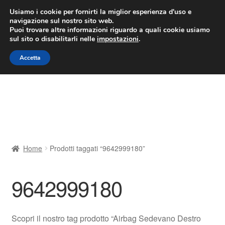
CONSEGNA da 7 EUR
Usiamo i cookie per fornirti la miglior esperienza d'uso e
navigazione sul nostro sito web.
Lun-Ven 9:00 - 16:00
800 580 290
/
Puoi trovare altre informazioni riguardo a quali cookie usiamo
sul sito o disabilitarli nelle
impostazioni
.
Vai
Vai
Menu
Accetta
alla
al
navigazione
contenuto
Home
Cestino
Chi siamo
Home
Prodotti taggati “9642999180”
Consegna
9642999180
Contatto
Il mio account
Scopri il nostro tag prodotto “Airbag Sedevano Destro