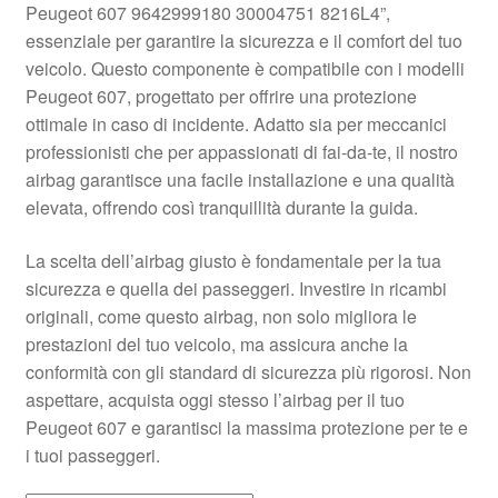
Peugeot 607 9642999180 30004751 8216L4”,
Pagamenti
essenziale per garantire la sicurezza e il comfort del tuo
veicolo. Questo componente è compatibile con i modelli
Peugeot 607, progettato per offrire una protezione
Politica sulla riservatezza
ottimale in caso di incidente. Adatto sia per meccanici
professionisti che per appassionati di fai-da-te, il nostro
Procedura di Reclamo
airbag garantisce una facile installazione e una qualità
elevata, offrendo così tranquillità durante la guida.
Registratore di cassa
La scelta dell’airbag giusto è fondamentale per la tua
Rimostranza
sicurezza e quella dei passeggeri. Investire in ricambi
originali, come questo airbag, non solo migliora le
Spedizione in tutto il mondo
prestazioni del tuo veicolo, ma assicura anche la
conformità con gli standard di sicurezza più rigorosi. Non
Termini e condizioni
aspettare, acquista oggi stesso l’airbag per il tuo
Peugeot 607 e garantisci la massima protezione per te e
i tuoi passeggeri.