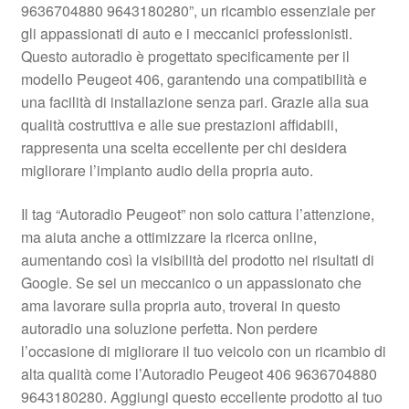
9636704880 9643180280”, un ricambio essenziale per
Pagamenti
gli appassionati di auto e i meccanici professionisti.
Questo autoradio è progettato specificamente per il
modello Peugeot 406, garantendo una compatibilità e
Politica sulla riservatezza
una facilità di installazione senza pari. Grazie alla sua
qualità costruttiva e alle sue prestazioni affidabili,
Procedura di Reclamo
rappresenta una scelta eccellente per chi desidera
migliorare l’impianto audio della propria auto.
Registratore di cassa
Il tag “Autoradio Peugeot” non solo cattura l’attenzione,
Rimostranza
ma aiuta anche a ottimizzare la ricerca online,
aumentando così la visibilità del prodotto nei risultati di
Spedizione in tutto il mondo
Google. Se sei un meccanico o un appassionato che
ama lavorare sulla propria auto, troverai in questo
Termini e condizioni
autoradio una soluzione perfetta. Non perdere
l’occasione di migliorare il tuo veicolo con un ricambio di
alta qualità come l’Autoradio Peugeot 406 9636704880
9643180280. Aggiungi questo eccellente prodotto al tuo