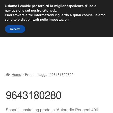
CONSEGNA da 7 EUR
Usiamo i cookie per fornirti la miglior esperienza d'uso e
navigazione sul nostro sito web.
Lun-Ven 9:00 - 16:00
800 580 290
/
Puoi trovare altre informazioni riguardo a quali cookie usiamo
sul sito o disabilitarli nelle
impostazioni
.
Vai
Vai
Menu
Accetta
alla
al
navigazione
contenuto
Home
Cestino
Chi siamo
Home
Prodotti taggati “9643180280”
Consegna
9643180280
Contatto
Il mio account
Scopri il nostro tag prodotto “Autoradio Peugeot 406