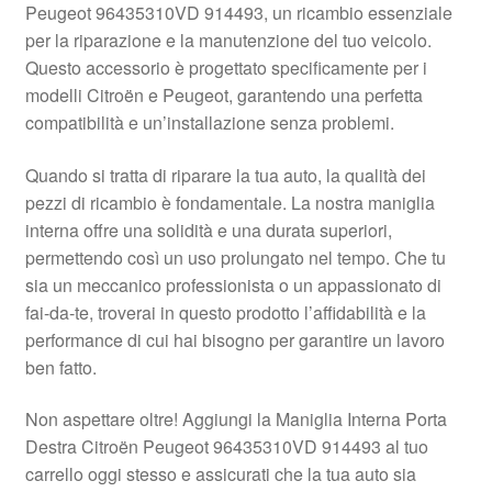
Peugeot 96435310VD 914493, un ricambio essenziale
Pagamenti
per la riparazione e la manutenzione del tuo veicolo.
Questo accessorio è progettato specificamente per i
modelli Citroën e Peugeot, garantendo una perfetta
Politica sulla riservatezza
compatibilità e un’installazione senza problemi.
Procedura di Reclamo
Quando si tratta di riparare la tua auto, la qualità dei
pezzi di ricambio è fondamentale. La nostra maniglia
Registratore di cassa
interna offre una solidità e una durata superiori,
permettendo così un uso prolungato nel tempo. Che tu
Rimostranza
sia un meccanico professionista o un appassionato di
fai-da-te, troverai in questo prodotto l’affidabilità e la
Spedizione in tutto il mondo
performance di cui hai bisogno per garantire un lavoro
ben fatto.
Termini e condizioni
Non aspettare oltre! Aggiungi la Maniglia Interna Porta
Destra Citroën Peugeot 96435310VD 914493 al tuo
carrello oggi stesso e assicurati che la tua auto sia