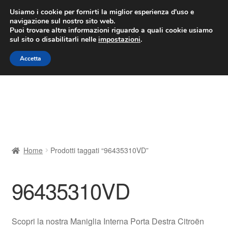
CONSEGNA da 7 EUR
Usiamo i cookie per fornirti la miglior esperienza d'uso e
navigazione sul nostro sito web.
Lun-Ven 9:00 - 16:00
800 580 290
/
Puoi trovare altre informazioni riguardo a quali cookie usiamo
sul sito o disabilitarli nelle
impostazioni
.
Vai
Vai
Menu
Accetta
alla
al
navigazione
contenuto
Home
Cestino
Chi siamo
Home
Prodotti taggati “96435310VD”
Consegna
96435310VD
Contatto
Il mio account
Scopri la nostra Maniglia Interna Porta Destra Citroën