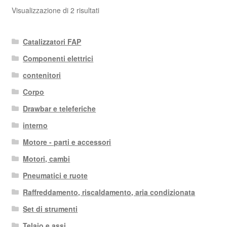
Ordina
Visualizzazione di 2 risultati
in
base
Catalizzatori FAP
al
più
Componenti elettrici
recente
contenitori
Corpo
Drawbar e teleferiche
interno
Motore - parti e accessori
Motori, cambi
Pneumatici e ruote
Raffreddamento, riscaldamento, aria condizionata
Set di strumenti
Telaio e assi