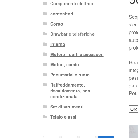
Componenti elettrici
contenitori
Sco
Corpo
sicu
prot
Drawbar e teleferiche
auto
interno
prof
Motore - parti e accessori
Real
Motori, cambi
inte
Pneumatici e ruote
pass
Raffreddamento,
gara
riscaldamento, aria
Peu
condizionata
Set di strumenti
Telaio e assi