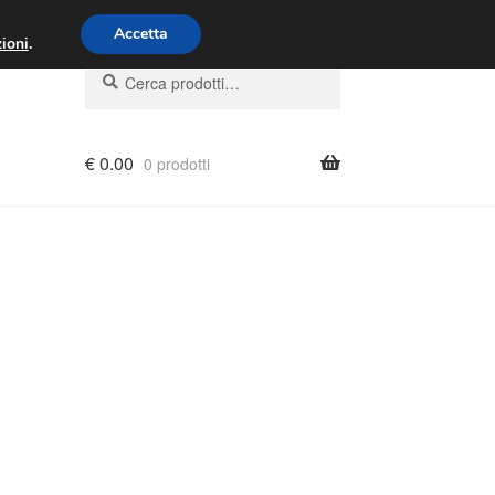
00 - 16:00
800 580 290
/
Accetta
ioni
.
Cerca:
Cerca
€
0.00
0 prodotti