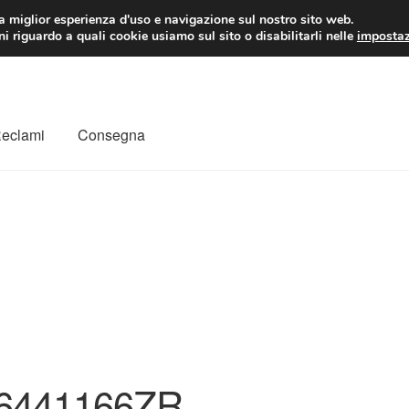
 EUR
Lun-Ven 9:
la miglior esperienza d'uso e navigazione sul nostro sito web.
i riguardo a quali cookie usiamo sul sito o disabilitarli nelle
impostaz
Reclami
Consegna
to
Il mio account
Pagamenti
Politica sulla riservatezza
a
Rimostranza
Spedizione in tutto il mondo
Termini e condizioni
6441166ZR