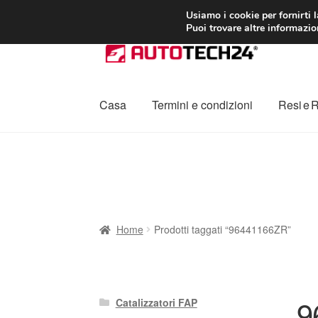
CONSEGNA da 7
Usiamo i cookie per fornirti 
Puoi trovare altre informazion
Vai
Vai
alla
al
navigazione
contenuto
Casa
Termini e condizioni
Resi e 
Home
Cestino
Chi siamo
Consegna
Contat
Procedura di Reclamo
Registratore di cass
Home
Prodotti taggati “96441166ZR”
9
Catalizzatori FAP