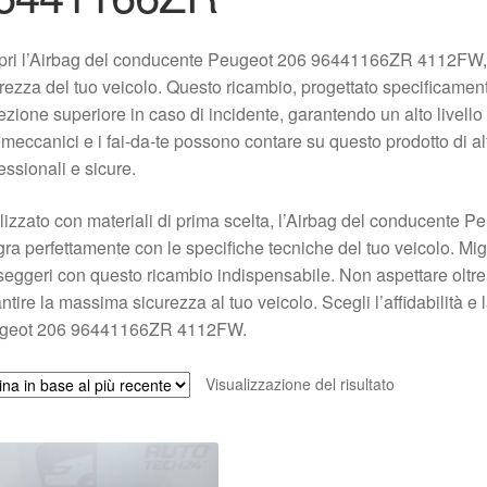
pri l’Airbag del conducente Peugeot 206 96441166ZR 4112FW, 
rezza del tuo veicolo. Questo ricambio, progettato specificament
ezione superiore in caso di incidente, garantendo un alto livello d
meccanici e i fai-da-te possono contare su questo prodotto di alt
essionali e sicure.
izzato con materiali di prima scelta, l’Airbag del conducente Pe
gra perfettamente con le specifiche tecniche del tuo veicolo. Migl
eggeri con questo ricambio indispensabile. Non aspettare oltre 
ntire la massima sicurezza al tuo veicolo. Scegli l’affidabilità e 
geot 206 96441166ZR 4112FW.
Visualizzazione del risultato