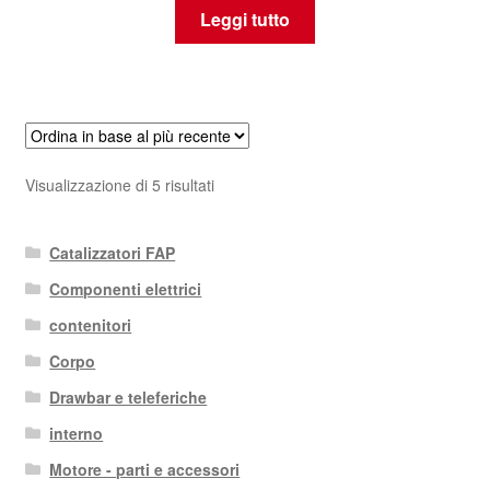
Leggi tutto
Ordina
Visualizzazione di 5 risultati
in
base
Catalizzatori FAP
al
più
Componenti elettrici
recente
contenitori
Corpo
Drawbar e teleferiche
interno
Motore - parti e accessori