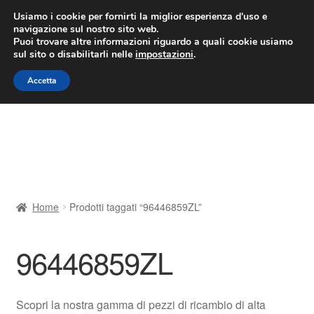
CONSEGNA da 7 EUR
Usiamo i cookie per fornirti la miglior esperienza d'uso e
navigazione sul nostro sito web.
Lun-Ven 9:00 - 16:00
800 580 290
/
Puoi trovare altre informazioni riguardo a quali cookie usiamo
sul sito o disabilitarli nelle
impostazioni
.
Vai
Vai
Menu
Accetta
alla
al
navigazione
contenuto
Home
Cestino
Chi siamo
Home
Prodotti taggati “96446859ZL”
Consegna
96446859ZL
Contatto
Il mio account
Scopri la nostra gamma di pezzi di ricambio di alta