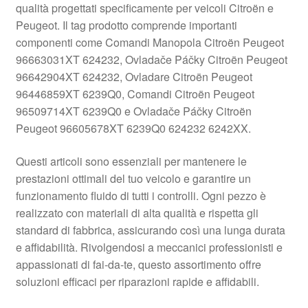
qualità progettati specificamente per veicoli Citroën e
Pagamenti
Peugeot. Il tag prodotto comprende importanti
componenti come Comandi Manopola Citroën Peugeot
96663031XT 624232, Ovladače Páčky Citroën Peugeot
Politica sulla riservatezza
96642904XT 624232, Ovladare Citroën Peugeot
96446859XT 6239Q0, Comandi Citroën Peugeot
Procedura di Reclamo
96509714XT 6239Q0 e Ovladače Páčky Citroën
Peugeot 96605678XT 6239Q0 624232 6242XX.
Registratore di cassa
Questi articoli sono essenziali per mantenere le
Rimostranza
prestazioni ottimali del tuo veicolo e garantire un
funzionamento fluido di tutti i controlli. Ogni pezzo è
Spedizione in tutto il mondo
realizzato con materiali di alta qualità e rispetta gli
standard di fabbrica, assicurando così una lunga durata
Termini e condizioni
e affidabilità. Rivolgendosi a meccanici professionisti e
appassionati di fai-da-te, questo assortimento offre
soluzioni efficaci per riparazioni rapide e affidabili.