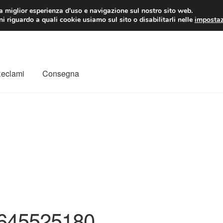
 EUR
Lun-Ven 9:
la miglior esperienza d'uso e navigazione sul nostro sito web.
i riguardo a quali cookie usiamo sul sito o disabilitarli nelle
impostaz
Reclami
Consegna
to
Il mio account
Pagamenti
Politica sulla riservatezza
a
Rimostranza
Spedizione in tutto il mondo
Termini e condizioni
645525180