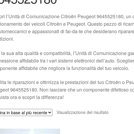
ri l’Unità di Comunicazione Citroën Peugeot 9645525180, un c
ionamento dei veicoli Citroën e Peugeot. Questo pezzo di ricam
utomeccanici e appassionati di fai-da-te che desiderano riparare 
izioni.
la sua alta qualità e compatibilità, l’Unità di Comunicazione gar
essione affidabile tra i vari sistemi elettronici dell’auto. Sceglie
onente affidabile che migliora la funzionalità del tuo veicolo.
lita le riparazioni e ottimizza le prestazioni del tuo Citroën o 
eot 9645525180. Non lasciare che un componente difettoso com
ista ora e scopri la differenza!
Visualizzazione del risultato