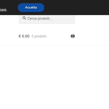
00 - 16:00
800 580 290
/
Accetta
ioni
.
Cerca:
Cerca
€
0.00
0 prodotti