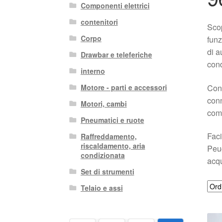
Componenti elettrici
contenitori
Scop
Corpo
funz
di a
Drawbar e teleferiche
cond
interno
Con 
Motore - parti e accessori
conn
Motori, cambi
comp
Pneumatici e ruote
Faci
Raffreddamento,
riscaldamento, aria
Peug
condizionata
acqu
Set di strumenti
Telaio e assi