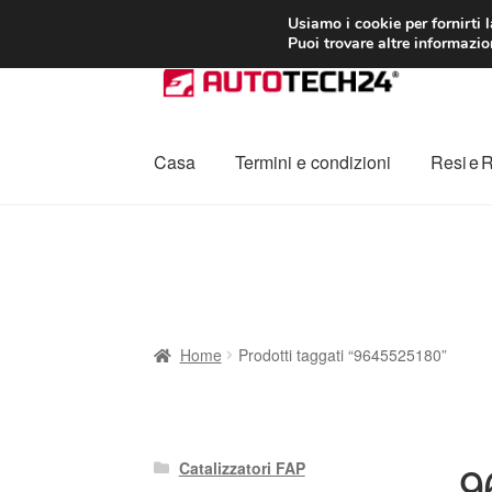
CONSEGNA da 7
Usiamo i cookie per fornirti 
Puoi trovare altre informazion
Vai
Vai
alla
al
navigazione
contenuto
Casa
Termini e condizioni
Resi e 
Home
Cestino
Chi siamo
Consegna
Contat
Procedura di Reclamo
Registratore di cass
Home
Prodotti taggati “9645525180”
9
Catalizzatori FAP