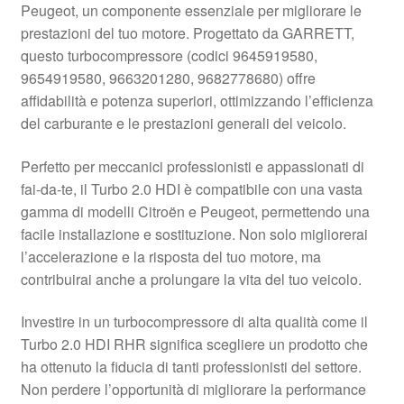
Peugeot, un componente essenziale per migliorare le
Pagamenti
prestazioni del tuo motore. Progettato da GARRETT,
questo turbocompressore (codici 9645919580,
9654919580, 9663201280, 9682778680) offre
Politica sulla riservatezza
affidabilità e potenza superiori, ottimizzando l’efficienza
del carburante e le prestazioni generali del veicolo.
Procedura di Reclamo
Perfetto per meccanici professionisti e appassionati di
Registratore di cassa
fai-da-te, il Turbo 2.0 HDI è compatibile con una vasta
gamma di modelli Citroën e Peugeot, permettendo una
Rimostranza
facile installazione e sostituzione. Non solo migliorerai
l’accelerazione e la risposta del tuo motore, ma
Spedizione in tutto il mondo
contribuirai anche a prolungare la vita del tuo veicolo.
Termini e condizioni
Investire in un turbocompressore di alta qualità come il
Turbo 2.0 HDI RHR significa scegliere un prodotto che
ha ottenuto la fiducia di tanti professionisti del settore.
Non perdere l’opportunità di migliorare la performance