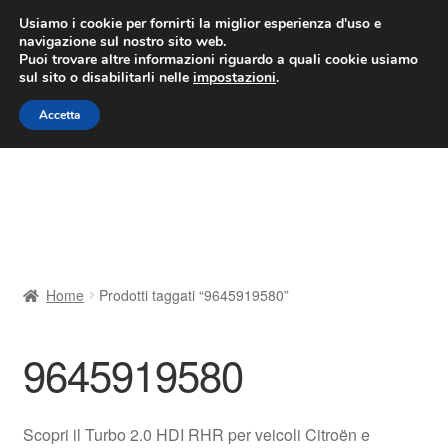
CONSEGNA da 7 EUR
Usiamo i cookie per fornirti la miglior esperienza d'uso e
navigazione sul nostro sito web.
Lun-Ven 9:00 - 16:00
800 580 290
/
Puoi trovare altre informazioni riguardo a quali cookie usiamo
sul sito o disabilitarli nelle
impostazioni
.
Vai
Vai
Menu
Accetta
alla
al
navigazione
contenuto
Home
Cestino
Chi siamo
Home
Prodotti taggati “9645919580”
Consegna
9645919580
Contatto
Il mio account
Scopri il Turbo 2.0 HDI RHR per veicoli Citroën e