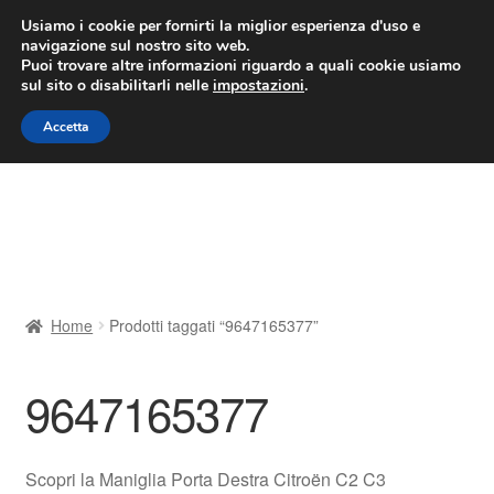
CONSEGNA da 7 EUR
Usiamo i cookie per fornirti la miglior esperienza d'uso e
navigazione sul nostro sito web.
Lun-Ven 9:00 - 16:00
800 580 290
/
Puoi trovare altre informazioni riguardo a quali cookie usiamo
sul sito o disabilitarli nelle
impostazioni
.
Vai
Vai
Menu
Accetta
alla
al
navigazione
contenuto
Home
Cestino
Chi siamo
Home
Prodotti taggati “9647165377”
Consegna
9647165377
Contatto
Il mio account
Scopri la Maniglia Porta Destra Citroën C2 C3