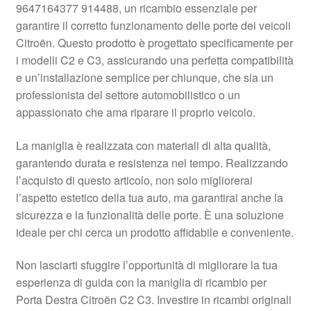
9647164377 914488, un ricambio essenziale per
Pagamenti
garantire il corretto funzionamento delle porte dei veicoli
Citroën. Questo prodotto è progettato specificamente per
i modelli C2 e C3, assicurando una perfetta compatibilità
Politica sulla riservatezza
e un’installazione semplice per chiunque, che sia un
professionista del settore automobilistico o un
Procedura di Reclamo
appassionato che ama riparare il proprio veicolo.
Registratore di cassa
La maniglia è realizzata con materiali di alta qualità,
garantendo durata e resistenza nel tempo. Realizzando
Rimostranza
l’acquisto di questo articolo, non solo migliorerai
l’aspetto estetico della tua auto, ma garantirai anche la
Spedizione in tutto il mondo
sicurezza e la funzionalità delle porte. È una soluzione
ideale per chi cerca un prodotto affidabile e conveniente.
Termini e condizioni
Non lasciarti sfuggire l’opportunità di migliorare la tua
esperienza di guida con la maniglia di ricambio per
Porta Destra Citroën C2 C3. Investire in ricambi originali