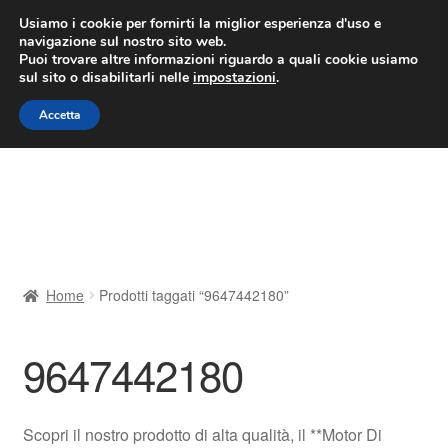
CONSEGNA da 7 EUR
Usiamo i cookie per fornirti la miglior esperienza d'uso e
navigazione sul nostro sito web.
Lun-Ven 9:00 - 16:00
800 580 290
/
Puoi trovare altre informazioni riguardo a quali cookie usiamo
sul sito o disabilitarli nelle
impostazioni
.
Vai
Vai
Menu
Accetta
alla
al
navigazione
contenuto
Home
Cestino
Chi siamo
Home
Prodotti taggati “9647442180”
Consegna
9647442180
Contatto
Il mio account
Scopri il nostro prodotto di alta qualità, il **Motor Di