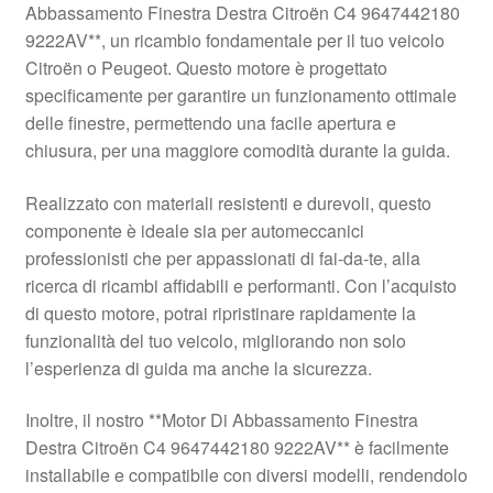
Abbassamento Finestra Destra Citroën C4 9647442180
Pagamenti
9222AV**, un ricambio fondamentale per il tuo veicolo
Citroën o Peugeot. Questo motore è progettato
specificamente per garantire un funzionamento ottimale
Politica sulla riservatezza
delle finestre, permettendo una facile apertura e
chiusura, per una maggiore comodità durante la guida.
Procedura di Reclamo
Realizzato con materiali resistenti e durevoli, questo
Registratore di cassa
componente è ideale sia per automeccanici
professionisti che per appassionati di fai-da-te, alla
Rimostranza
ricerca di ricambi affidabili e performanti. Con l’acquisto
di questo motore, potrai ripristinare rapidamente la
Spedizione in tutto il mondo
funzionalità del tuo veicolo, migliorando non solo
l’esperienza di guida ma anche la sicurezza.
Termini e condizioni
Inoltre, il nostro **Motor Di Abbassamento Finestra
Destra Citroën C4 9647442180 9222AV** è facilmente
installabile e compatibile con diversi modelli, rendendolo