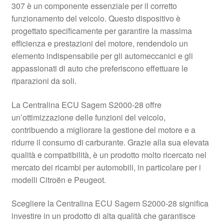
307 è un componente essenziale per il corretto
Pagamenti
funzionamento del veicolo. Questo dispositivo è
progettato specificamente per garantire la massima
efficienza e prestazioni del motore, rendendolo un
Politica sulla riservatezza
elemento indispensabile per gli automeccanici e gli
appassionati di auto che preferiscono effettuare le
Procedura di Reclamo
riparazioni da soli.
Registratore di cassa
La Centralina ECU Sagem S2000-28 offre
un’ottimizzazione delle funzioni del veicolo,
Rimostranza
contribuendo a migliorare la gestione del motore e a
ridurre il consumo di carburante. Grazie alla sua elevata
Spedizione in tutto il mondo
qualità e compatibilità, è un prodotto molto ricercato nel
mercato dei ricambi per automobili, in particolare per i
Termini e condizioni
modelli Citroën e Peugeot.
Scegliere la Centralina ECU Sagem S2000-28 significa
investire in un prodotto di alta qualità che garantisce