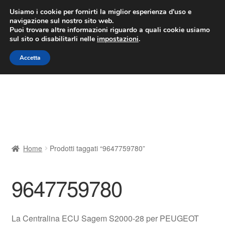
CONSEGNA da 7 EUR
Usiamo i cookie per fornirti la miglior esperienza d'uso e
navigazione sul nostro sito web.
Lun-Ven 9:00 - 16:00
800 580 290
/
Puoi trovare altre informazioni riguardo a quali cookie usiamo
sul sito o disabilitarli nelle
impostazioni
.
Vai
Vai
Menu
Accetta
alla
al
navigazione
contenuto
Home
Cestino
Chi siamo
Home
Prodotti taggati “9647759780”
Consegna
9647759780
Contatto
Il mio account
La Centralina ECU Sagem S2000-28 per PEUGEOT