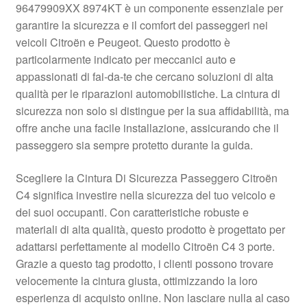
96479909XX 8974KT è un componente essenziale per
Pagamenti
garantire la sicurezza e il comfort dei passeggeri nei
veicoli Citroën e Peugeot. Questo prodotto è
particolarmente indicato per meccanici auto e
Politica sulla riservatezza
appassionati di fai-da-te che cercano soluzioni di alta
qualità per le riparazioni automobilistiche. La cintura di
Procedura di Reclamo
sicurezza non solo si distingue per la sua affidabilità, ma
offre anche una facile installazione, assicurando che il
Registratore di cassa
passeggero sia sempre protetto durante la guida.
Rimostranza
Scegliere la Cintura Di Sicurezza Passeggero Citroën
C4 significa investire nella sicurezza del tuo veicolo e
Spedizione in tutto il mondo
dei suoi occupanti. Con caratteristiche robuste e
materiali di alta qualità, questo prodotto è progettato per
Termini e condizioni
adattarsi perfettamente al modello Citroën C4 3 porte.
Grazie a questo tag prodotto, i clienti possono trovare
velocemente la cintura giusta, ottimizzando la loro
esperienza di acquisto online. Non lasciare nulla al caso