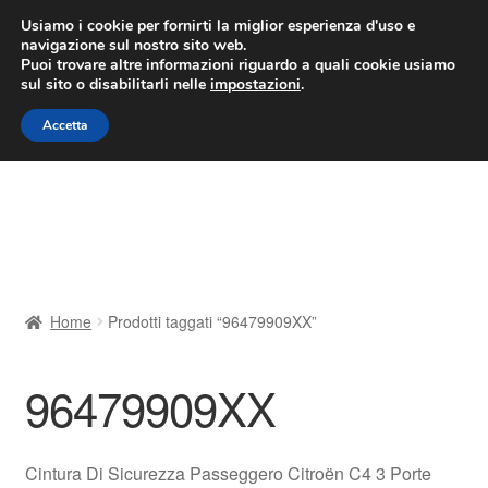
CONSEGNA da 7 EUR
Usiamo i cookie per fornirti la miglior esperienza d'uso e
navigazione sul nostro sito web.
Lun-Ven 9:00 - 16:00
800 580 290
/
Puoi trovare altre informazioni riguardo a quali cookie usiamo
sul sito o disabilitarli nelle
impostazioni
.
Vai
Vai
Menu
Accetta
alla
al
navigazione
contenuto
Home
Cestino
Chi siamo
Home
Prodotti taggati “96479909XX”
Consegna
96479909XX
Contatto
Il mio account
Cintura Di Sicurezza Passeggero Citroën C4 3 Porte