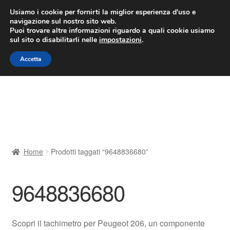
CONSEGNA da 7 EUR
Usiamo i cookie per fornirti la miglior esperienza d'uso e
navigazione sul nostro sito web.
Lun-Ven 9:00 - 16:00
800 580 290
/
Puoi trovare altre informazioni riguardo a quali cookie usiamo
sul sito o disabilitarli nelle
impostazioni
.
Vai
Vai
Menu
Accetta
alla
al
navigazione
contenuto
Home
Cestino
Chi siamo
Home
Prodotti taggati “9648836680”
Consegna
9648836680
Contatto
Il mio account
Scopri il tachimetro per Peugeot 206, un componente