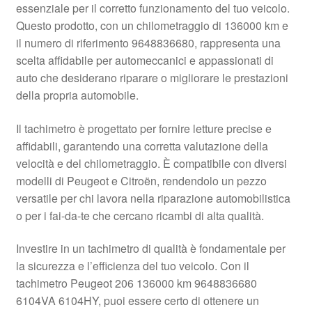
essenziale per il corretto funzionamento del tuo veicolo.
Pagamenti
Questo prodotto, con un chilometraggio di 136000 km e
il numero di riferimento 9648836680, rappresenta una
scelta affidabile per automeccanici e appassionati di
Politica sulla riservatezza
auto che desiderano riparare o migliorare le prestazioni
della propria automobile.
Procedura di Reclamo
Il tachimetro è progettato per fornire letture precise e
Registratore di cassa
affidabili, garantendo una corretta valutazione della
velocità e del chilometraggio. È compatibile con diversi
Rimostranza
modelli di Peugeot e Citroën, rendendolo un pezzo
versatile per chi lavora nella riparazione automobilistica
Spedizione in tutto il mondo
o per i fai-da-te che cercano ricambi di alta qualità.
Termini e condizioni
Investire in un tachimetro di qualità è fondamentale per
la sicurezza e l’efficienza del tuo veicolo. Con il
tachimetro Peugeot 206 136000 km 9648836680
6104VA 6104HY, puoi essere certo di ottenere un