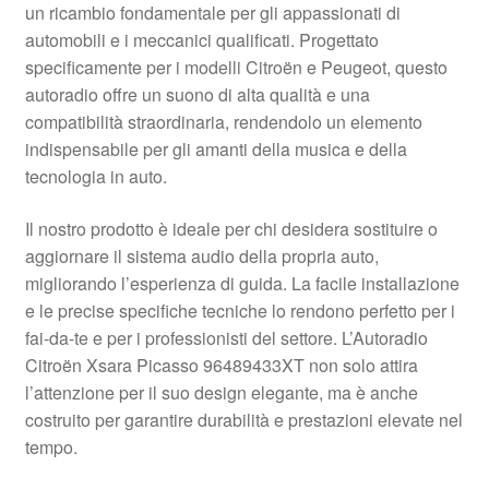
un ricambio fondamentale per gli appassionati di
Pagamenti
automobili e i meccanici qualificati. Progettato
specificamente per i modelli Citroën e Peugeot, questo
autoradio offre un suono di alta qualità e una
Politica sulla riservatezza
compatibilità straordinaria, rendendolo un elemento
indispensabile per gli amanti della musica e della
Procedura di Reclamo
tecnologia in auto.
Registratore di cassa
Il nostro prodotto è ideale per chi desidera sostituire o
aggiornare il sistema audio della propria auto,
Rimostranza
migliorando l’esperienza di guida. La facile installazione
e le precise specifiche tecniche lo rendono perfetto per i
Spedizione in tutto il mondo
fai-da-te e per i professionisti del settore. L’Autoradio
Citroën Xsara Picasso 96489433XT non solo attira
Termini e condizioni
l’attenzione per il suo design elegante, ma è anche
costruito per garantire durabilità e prestazioni elevate nel
tempo.