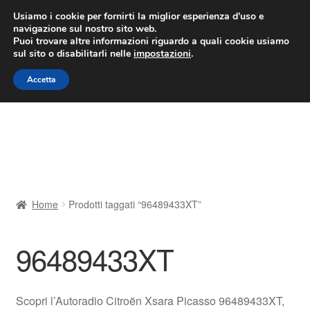
CONSEGNA da 7 EUR
Usiamo i cookie per fornirti la miglior esperienza d'uso e
navigazione sul nostro sito web.
Lun-Ven 9:00 - 16:00
800 580 290
/
Puoi trovare altre informazioni riguardo a quali cookie usiamo
sul sito o disabilitarli nelle
impostazioni
.
Vai
Vai
Menu
Accetta
alla
al
navigazione
contenuto
Home
Cestino
Chi siamo
Home
Prodotti taggati “96489433XT”
Consegna
96489433XT
Contatto
Il mio account
Scopri l’Autoradio Citroën Xsara Picasso 96489433XT,