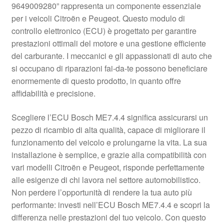
9649009280” rappresenta un componente essenziale
Pagamenti
per i veicoli Citroën e Peugeot. Questo modulo di
controllo elettronico (ECU) è progettato per garantire
prestazioni ottimali del motore e una gestione efficiente
Politica sulla riservatezza
del carburante. I meccanici e gli appassionati di auto che
si occupano di riparazioni fai-da-te possono beneficiare
Procedura di Reclamo
enormemente di questo prodotto, in quanto offre
affidabilità e precisione.
Registratore di cassa
Scegliere l’ECU Bosch ME7.4.4 significa assicurarsi un
Rimostranza
pezzo di ricambio di alta qualità, capace di migliorare il
funzionamento del veicolo e prolungarne la vita. La sua
Spedizione in tutto il mondo
installazione è semplice, e grazie alla compatibilità con
vari modelli Citroën e Peugeot, risponde perfettamente
Termini e condizioni
alle esigenze di chi lavora nel settore automobilistico.
Non perdere l’opportunità di rendere la tua auto più
performante: investi nell’ECU Bosch ME7.4.4 e scopri la
differenza nelle prestazioni del tuo veicolo. Con questo