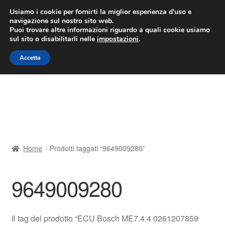
CONSEGNA da 7 EUR
Usiamo i cookie per fornirti la miglior esperienza d'uso e
navigazione sul nostro sito web.
Lun-Ven 9:00 - 16:00
800 580 290
/
Puoi trovare altre informazioni riguardo a quali cookie usiamo
sul sito o disabilitarli nelle
impostazioni
.
Vai
Vai
Menu
Accetta
alla
al
navigazione
contenuto
Home
Cestino
Chi siamo
Home
Prodotti taggati “9649009280”
Consegna
9649009280
Contatto
Il mio account
Il tag del prodotto “ECU Bosch ME7.4.4 0261207859