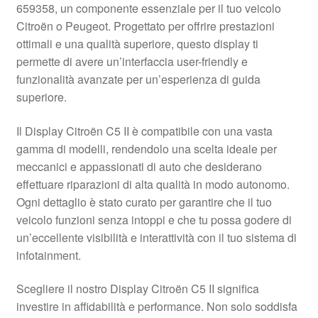
659358, un componente essenziale per il tuo veicolo
Pagamenti
Citroën o Peugeot. Progettato per offrire prestazioni
ottimali e una qualità superiore, questo display ti
permette di avere un’interfaccia user-friendly e
Politica sulla riservatezza
funzionalità avanzate per un’esperienza di guida
superiore.
Procedura di Reclamo
Il Display Citroën C5 II è compatibile con una vasta
Registratore di cassa
gamma di modelli, rendendolo una scelta ideale per
meccanici e appassionati di auto che desiderano
Rimostranza
effettuare riparazioni di alta qualità in modo autonomo.
Ogni dettaglio è stato curato per garantire che il tuo
Spedizione in tutto il mondo
veicolo funzioni senza intoppi e che tu possa godere di
un’eccellente visibilità e interattività con il tuo sistema di
Termini e condizioni
infotainment.
Scegliere il nostro Display Citroën C5 II significa
investire in affidabilità e performance. Non solo soddisfa