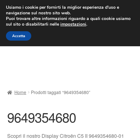
CONSEGNA da 7 EUR
Usiamo i cookie per fornirti la miglior esperienza d'uso e
navigazione sul nostro sito web.
Lun-Ven 9:00 - 16:00
800 580 290
/
Puoi trovare altre informazioni riguardo a quali cookie usiamo
sul sito o disabilitarli nelle
impostazioni
.
Vai
Vai
Menu
Accetta
alla
al
navigazione
contenuto
Home
Cestino
Chi siamo
Home
Prodotti taggati “9649354680”
Consegna
9649354680
Contatto
Il mio account
Scopri il nostro Display Citroën C5 II 9649354680-01