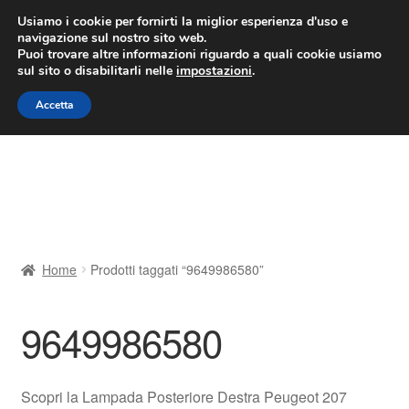
CONSEGNA da 7 EUR
Usiamo i cookie per fornirti la miglior esperienza d'uso e
navigazione sul nostro sito web.
Lun-Ven 9:00 - 16:00
800 580 290
/
Puoi trovare altre informazioni riguardo a quali cookie usiamo
sul sito o disabilitarli nelle
impostazioni
.
Vai
Vai
Menu
Accetta
alla
al
navigazione
contenuto
Home
Cestino
Chi siamo
Home
Prodotti taggati “9649986580”
Consegna
9649986580
Contatto
Il mio account
Scopri la Lampada Posteriore Destra Peugeot 207