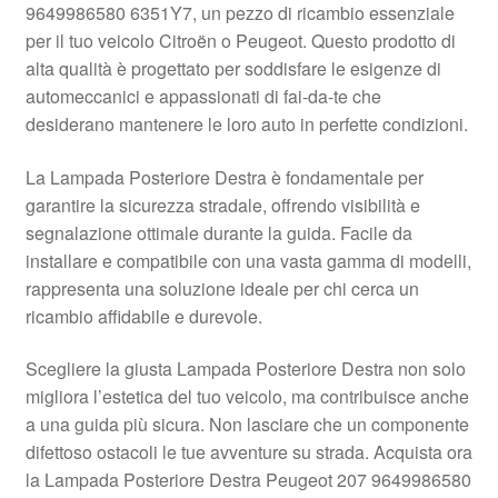
9649986580 6351Y7, un pezzo di ricambio essenziale
Pagamenti
per il tuo veicolo Citroën o Peugeot. Questo prodotto di
alta qualità è progettato per soddisfare le esigenze di
automeccanici e appassionati di fai-da-te che
Politica sulla riservatezza
desiderano mantenere le loro auto in perfette condizioni.
Procedura di Reclamo
La Lampada Posteriore Destra è fondamentale per
garantire la sicurezza stradale, offrendo visibilità e
Registratore di cassa
segnalazione ottimale durante la guida. Facile da
installare e compatibile con una vasta gamma di modelli,
Rimostranza
rappresenta una soluzione ideale per chi cerca un
ricambio affidabile e durevole.
Spedizione in tutto il mondo
Scegliere la giusta Lampada Posteriore Destra non solo
Termini e condizioni
migliora l’estetica del tuo veicolo, ma contribuisce anche
a una guida più sicura. Non lasciare che un componente
difettoso ostacoli le tue avventure su strada. Acquista ora
la Lampada Posteriore Destra Peugeot 207 9649986580