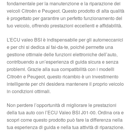
fondamentale per la manutenzione e la riparazione dei
Pagamenti
veicoli Citroën e Peugeot. Questo prodotto di alta qualità
è progettato per garantire un perfetto funzionamento del
tuo veicolo, offrendo prestazioni eccellenti e affidabilità.
Politica sulla riservatezza
L’ECU valeo BSI è indispensabile per gli automeccanici
Procedura di Reclamo
e per chi si dedica al fai-da-te, poiché permette una
gestione ottimale delle funzioni elettroniche dell’auto,
Registratore di cassa
contribuendo a un’esperienza di guida sicura e senza
problemi. Grazie alla sua compatibilità con i modelli
Rimostranza
Citroën e Peugeot, questo ricambio è un investimento
intelligente per chi desidera mantenere il proprio veicolo
Spedizione in tutto il mondo
in condizioni ottimali.
Termini e condizioni
Non perdere l’opportunità di migliorare le prestazioni
della tua auto con l’ECU Valeo BSI J01-00. Ordina ora e
scopri come questo prodotto può fare la differenza nella
tua esperienza di guida e nella tua attività di riparazione.