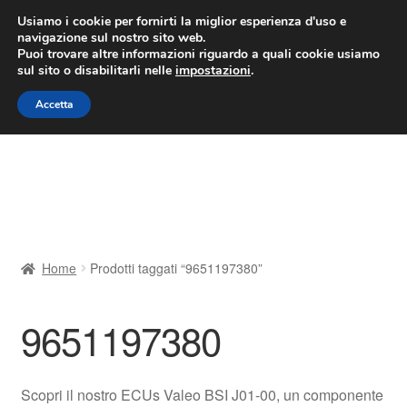
CONSEGNA da 7 EUR
Usiamo i cookie per fornirti la miglior esperienza d'uso e
navigazione sul nostro sito web.
Lun-Ven 9:00 - 16:00
800 580 290
/
Puoi trovare altre informazioni riguardo a quali cookie usiamo
sul sito o disabilitarli nelle
impostazioni
.
Vai
Vai
Menu
Accetta
alla
al
navigazione
contenuto
Home
Cestino
Chi siamo
Home
Prodotti taggati “9651197380”
Consegna
9651197380
Contatto
Il mio account
Scopri il nostro ECUs Valeo BSI J01-00, un componente