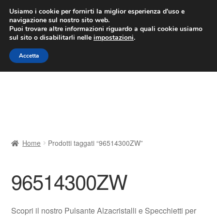
CONSEGNA da 7 EUR
Usiamo i cookie per fornirti la miglior esperienza d'uso e
navigazione sul nostro sito web.
Lun-Ven 9:00 - 16:00
800 580 290
/
Puoi trovare altre informazioni riguardo a quali cookie usiamo
sul sito o disabilitarli nelle
impostazioni
.
Vai
Vai
Menu
Accetta
alla
al
navigazione
contenuto
Home
Cestino
Chi siamo
Home
Prodotti taggati “96514300ZW”
Consegna
96514300ZW
Contatto
Il mio account
Scopri il nostro Pulsante Alzacristalli e Specchietti per