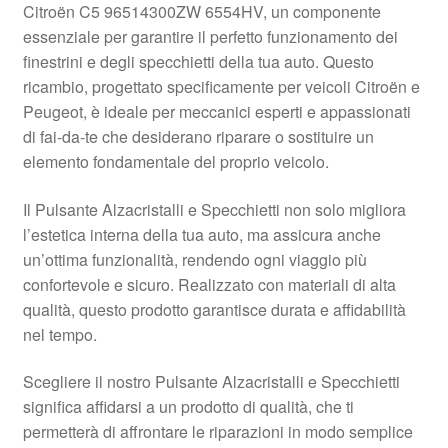
Citroën C5 96514300ZW 6554HV, un componente
Pagamenti
essenziale per garantire il perfetto funzionamento dei
finestrini e degli specchietti della tua auto. Questo
ricambio, progettato specificamente per veicoli Citroën e
Politica sulla riservatezza
Peugeot, è ideale per meccanici esperti e appassionati
di fai-da-te che desiderano riparare o sostituire un
Procedura di Reclamo
elemento fondamentale del proprio veicolo.
Registratore di cassa
Il Pulsante Alzacristalli e Specchietti non solo migliora
l’estetica interna della tua auto, ma assicura anche
Rimostranza
un’ottima funzionalità, rendendo ogni viaggio più
confortevole e sicuro. Realizzato con materiali di alta
Spedizione in tutto il mondo
qualità, questo prodotto garantisce durata e affidabilità
nel tempo.
Termini e condizioni
Scegliere il nostro Pulsante Alzacristalli e Specchietti
significa affidarsi a un prodotto di qualità, che ti
permetterà di affrontare le riparazioni in modo semplice