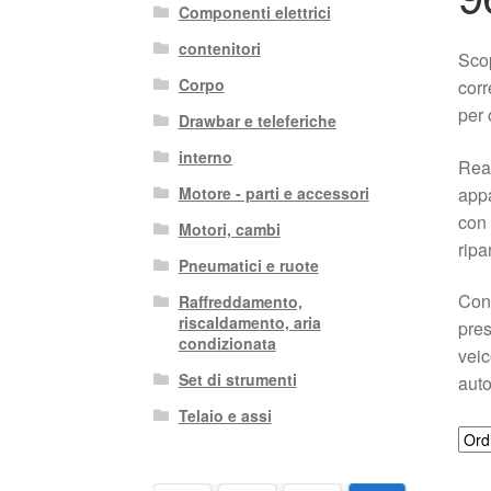
Componenti elettrici
contenitori
Sco
Corpo
corr
per 
Drawbar e teleferiche
interno
Real
appa
Motore - parti e accessori
con 
Motori, cambi
ripa
Pneumatici e ruote
Con 
Raffreddamento,
riscaldamento, aria
pres
condizionata
veic
Set di strumenti
auto
Telaio e assi