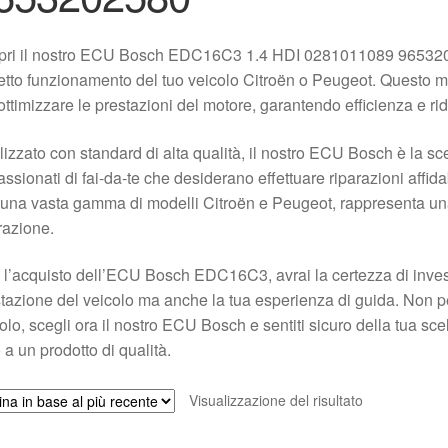
pri il nostro ECU Bosch EDC16C3 1.4 HDI 0281011089 9653202
etto funzionamento del tuo veicolo Citroën o Peugeot. Questo mod
ottimizzare le prestazioni del motore, garantendo efficienza e ri
izzato con standard di alta qualità, il nostro ECU Bosch è la sce
ssionati di fai-da-te che desiderano effettuare riparazioni affida
una vasta gamma di modelli Citroën e Peugeot, rappresenta una 
razione.
l’acquisto dell’ECU Bosch EDC16C3, avrai la certezza di investi
tazione del veicolo ma anche la tua esperienza di guida. Non per
olo, scegli ora il nostro ECU Bosch e sentiti sicuro della tua scel
 a un prodotto di qualità.
Visualizzazione del risultato