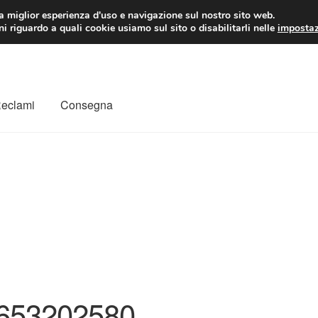
 EUR
Lun-Ven 9:
la miglior esperienza d'uso e navigazione sul nostro sito web.
i riguardo a quali cookie usiamo sul sito o disabilitarli nelle
impostaz
Reclami
Consegna
to
Il mio account
Pagamenti
Politica sulla riservatezza
a
Rimostranza
Spedizione in tutto il mondo
Termini e condizioni
653202580