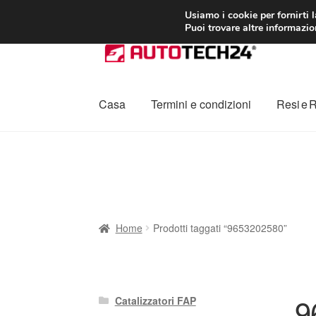
CONSEGNA da 7
Usiamo i cookie per fornirti 
Puoi trovare altre informazion
Vai
Vai
alla
al
navigazione
contenuto
Casa
Termini e condizioni
Resi e 
Home
Cestino
Chi siamo
Consegna
Contat
Procedura di Reclamo
Registratore di cass
Home
Prodotti taggati “9653202580”
9
Catalizzatori FAP