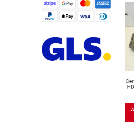
Cen
HD
A