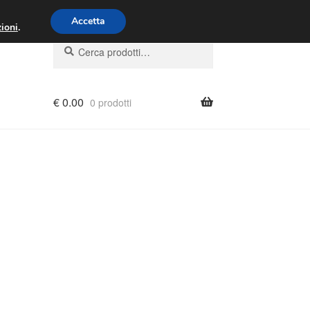
00 - 16:00
800 580 290
/
Accetta
ioni
.
Cerca:
Cerca
€
0.00
0 prodotti