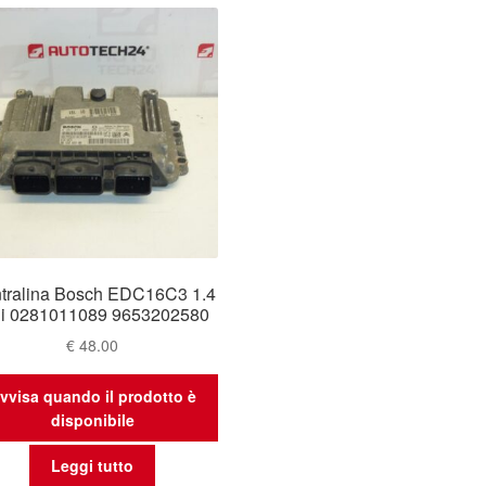
tralina Bosch EDC16C3 1.4
i 0281011089 9653202580
€
48.00
vvisa quando il prodotto è
disponibile
Leggi tutto