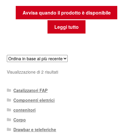
Avvisa quando il prodotto è disponibile
Leggi tutto
Ordina
Visualizzazione di 2 risultati
in
base
Catalizzatori FAP
al
più
Componenti elettrici
recente
contenitori
Corpo
Drawbar e teleferiche