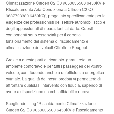
Climatizzazione Citroën C2 C3 9653635580 6450KV e
Pagamenti
Riscaldamento Aria Condizionata Citroën C2 C3
9637723380 6450KQ”, progettato specificamente per le
esigenze dei professionisti del settore automobilistico e
Politica sulla riservatezza
degli appassionati di riparazioni fai-da-te. Questi
componenti sono essenziali per il corretto
Procedura di Reclamo
funzionamento del sistema di riscaldamento e
climatizzazione dei veicoli Citroën e Peugeot.
Registratore di cassa
Grazie a queste parti di ricambio, garantirete un
Rimostranza
ambiente confortevole per tutti i passeggeri del vostro
veicolo, contribuendo anche a un’efficienza energetica
Spedizione in tutto il mondo
ottimale. La qualità dei nostri prodotti vi permetterà di
affrontare qualsiasi intervento con fiducia, sapendo di
Termini e condizioni
avere a disposizione ricambi affidabili e durevoli.
Scegliendo il tag “Riscaldamento Climatizzazione
Citroën C2 C3 9653635580 6450KV e Riscaldamento