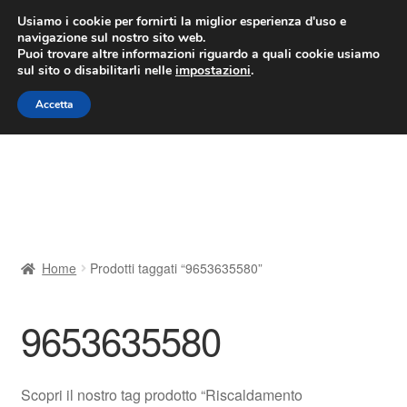
CONSEGNA da 7 EUR
Usiamo i cookie per fornirti la miglior esperienza d'uso e
navigazione sul nostro sito web.
Lun-Ven 9:00 - 16:00
800 580 290
/
Puoi trovare altre informazioni riguardo a quali cookie usiamo
sul sito o disabilitarli nelle
impostazioni
.
Vai
Vai
Menu
Accetta
alla
al
navigazione
contenuto
Home
Cestino
Chi siamo
Home
Prodotti taggati “9653635580”
Consegna
9653635580
Contatto
Il mio account
Scopri il nostro tag prodotto “Riscaldamento