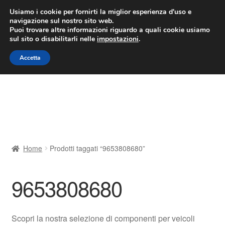
CONSEGNA da 7 EUR
Usiamo i cookie per fornirti la miglior esperienza d'uso e
navigazione sul nostro sito web.
Lun-Ven 9:00 - 16:00
800 580 290
/
Puoi trovare altre informazioni riguardo a quali cookie usiamo
sul sito o disabilitarli nelle
impostazioni
.
Vai
Vai
Menu
Accetta
alla
al
navigazione
contenuto
Home
Cestino
Chi siamo
Home
Prodotti taggati “9653808680”
Consegna
9653808680
Contatto
Il mio account
Scopri la nostra selezione di componenti per veicoli