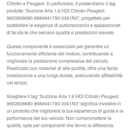
Citroën e Peugeot. In particolare, ti presentiamo il tag
Pagamenti
prodotto “Suzione Aria 1.6 HDI Citroën Peugeot
9653808680 9684941780 0361N3”, progettato per
soddisfare le esigenze di automeccanici e appassionati
Politica sulla riservatezza
di fai-da-te che cercano qualità e prestazioni elevate.
Procedura di Reclamo
Questo componente è essenziale per garantire un
funzionamento efficiente del motore, contribuendo a
Registratore di cassa
migliorare la prestazione complessiva del veicolo.
Realizzato con materiali di alta qualità, offre una facile
Rimostranza
installazione e una lunga durata, assicurando affidabilità
nel tempo.
Spedizione in tutto il mondo
Scegliere il tag “Suzione Aria 1.6 HDI Citroën Peugeot
Termini e condizioni
9653808680 9684941780 0361N3” significa investire in
un prodotto che migliorerà la tua esperienza di guida e la
performance del tuo veicolo. Non compromettere la
qualità, opta per componenti che fanno la differenza.