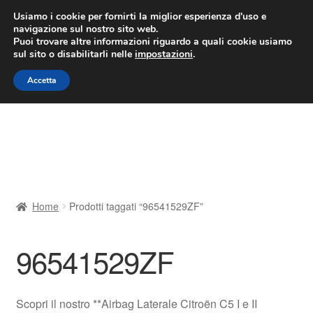
CONSEGNA da 7 EUR
Usiamo i cookie per fornirti la miglior esperienza d'uso e
navigazione sul nostro sito web.
Lun-Ven 9:00 - 16:00
800 580 290
/
Puoi trovare altre informazioni riguardo a quali cookie usiamo
sul sito o disabilitarli nelle
impostazioni
.
Vai
Vai
Menu
Accetta
alla
al
navigazione
contenuto
Home
Cestino
Chi siamo
Home
Prodotti taggati “96541529ZF”
Consegna
96541529ZF
Contatto
Il mio account
Scopri il nostro **Airbag Laterale Citroën C5 I e II