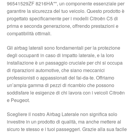
96541529ZF 8216HA**, un componente essenziale per
Pagamenti
garantire la sicurezza del tuo veicolo. Questo prodotto è
progettato specificamente per i modelli Citroën C5 di
prima e seconda generazione, offrendo prestazioni e
Politica sulla riservatezza
compatibilità ottimali.
Procedura di Reclamo
Gli airbag laterali sono fondamentali per la protezione
degli occupanti in caso di impatto laterale, e la loro
Registratore di cassa
installazione è un passaggio cruciale per chi si occupa
di riparazioni automotive, che siano meccanici
Rimostranza
professionisti o appassionati del fai-da-te. Offriamo
un’ampia gamma di pezzi di ricambio che possono
Spedizione in tutto il mondo
soddisfare le esigenze di chi lavora con i veicoli Citroën
e Peugeot.
Termini e condizioni
Scegliere il nostro Airbag Laterale non significa solo
investire in un prodotto di qualità, ma anche mettere al
sicuro te stesso e i tuoi passeggeri. Grazie alla sua facile