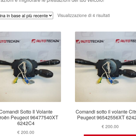
Ordina
Visualizzazione di 4 risultati
in
base
al
più
recente
Comandi Sotto Il Volante
Comandi sotto il volante Cit
troën Peugeot 96477540XT
Peugeot 96542556XT 624
6242C4
€
200.00
€
200.00