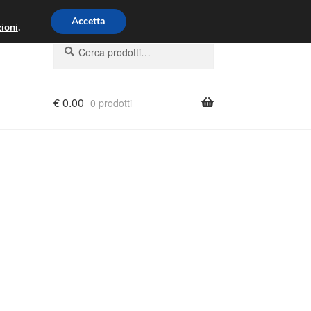
00 - 16:00
800 580 290
/
Accetta
ioni
.
Cerca:
Cerca
€
0.00
0 prodotti