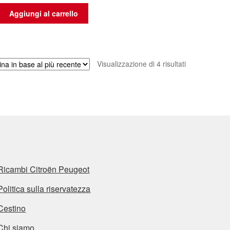
Aggiungi al carrello
Ordina
Visualizzazione di 4 risultati
in
base
al
più
recente
Ricambi Citroën Peugeot
Politica sulla riservatezza
Cestino
Chi siamo