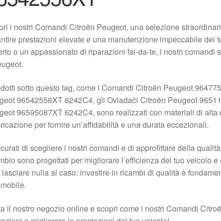
ri i nostri Comandi Citroën Peugeot, una selezione straordinaria
ntire prestazioni elevate e una manutenzione impeccabile dei t
rto o un appassionato di riparazioni fai-da-te, i nostri comandi 
eugeot.
odotti sotto questo tag, come i Comandi Citroën Peugeot 9647
geot 96542556XT 6242C4, gli Ovladači Citroën Peugeot 9651
eot 96595087XT 6242C4, sono realizzati con materiali di alta q
ricazione per fornire un’affidabilità e una durata eccezionali.
curati di scegliere i nostri comandi e di approfittare della quali
mbio sono progettati per migliorare l’efficienza del tuo veicolo 
lasciare nulla al caso: investire in ricambi di qualità è fondame
mobile.
ta il nostro negozio online e scopri come i nostri Comandi Citro
razioni e migliorare le prestazioni del tuo veicolo!