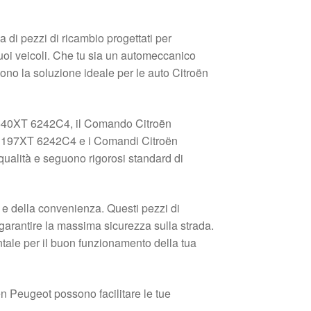
 di pezzi di ricambio progettati per
uoi veicoli. Che tu sia un automeccanico
sono la soluzione ideale per le auto Citroën
7540XT 6242C4, il Comando Citroën
1197XT 6242C4 e i Comandi Citroën
ualità e seguono rigorosi standard di
tà e della convenienza. Questi pezzi di
e garantire la massima sicurezza sulla strada.
ntale per il buon funzionamento della tua
ën Peugeot possono facilitare le tue