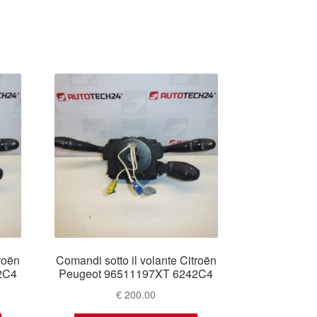
roën
Comandi sotto il volante Citroën
2C4
Peugeot 96511197XT 6242C4
€
200.00