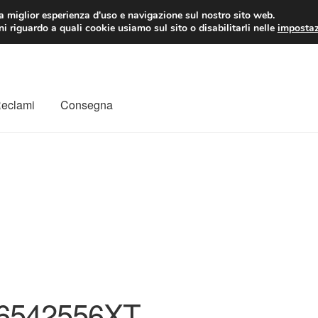
 EUR
Lun-Ven 9:
la miglior esperienza d'uso e navigazione sul nostro sito web.
i riguardo a quali cookie usiamo sul sito o disabilitarli nelle
impostaz
Reclami
Consegna
to
Il mio account
Pagamenti
Politica sulla riservatezza
a
Rimostranza
Spedizione in tutto il mondo
Termini e condizioni
6542556XT