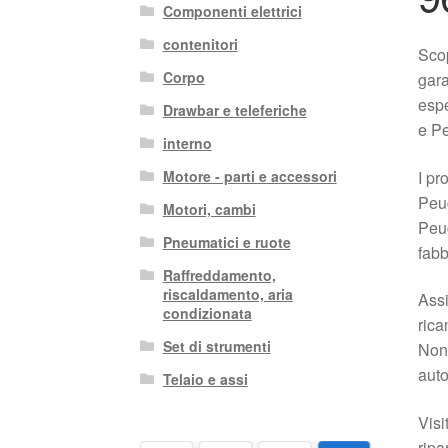
Componenti elettrici
contenitori
Scop
Corpo
gara
espe
Drawbar e teleferiche
e P
interno
I pr
Motore - parti e accessori
Peu
Motori, cambi
Peug
Pneumatici e ruote
fabb
Raffreddamento,
riscaldamento, aria
Assi
condizionata
rica
Set di strumenti
Non 
auto
Telaio e assi
Visi
ripa