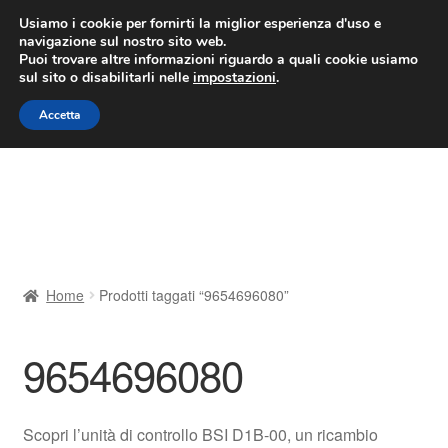
CONSEGNA da 7 EUR
Usiamo i cookie per fornirti la miglior esperienza d'uso e
navigazione sul nostro sito web.
Lun-Ven 9:00 - 16:00
800 580 290
/
Puoi trovare altre informazioni riguardo a quali cookie usiamo
sul sito o disabilitarli nelle
impostazioni
.
Vai
Vai
Menu
Accetta
alla
al
navigazione
contenuto
Home
Cestino
Chi siamo
Home
Prodotti taggati “9654696080”
Consegna
9654696080
Contatto
Il mio account
Scopri l’unità di controllo BSI D1B-00, un ricambio