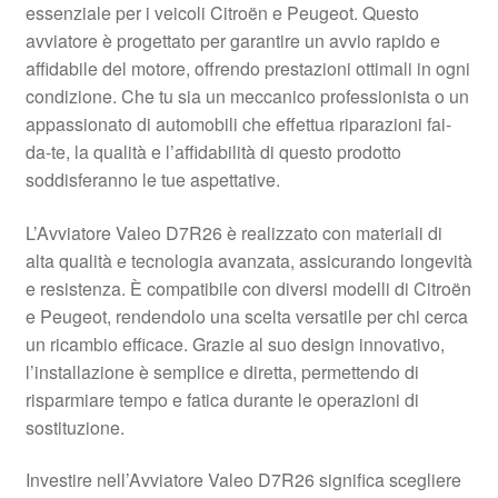
essenziale per i veicoli Citroën e Peugeot. Questo
Pagamenti
avviatore è progettato per garantire un avvio rapido e
affidabile del motore, offrendo prestazioni ottimali in ogni
condizione. Che tu sia un meccanico professionista o un
Politica sulla riservatezza
appassionato di automobili che effettua riparazioni fai-
da-te, la qualità e l’affidabilità di questo prodotto
Procedura di Reclamo
soddisferanno le tue aspettative.
Registratore di cassa
L’Avviatore Valeo D7R26 è realizzato con materiali di
alta qualità e tecnologia avanzata, assicurando longevità
Rimostranza
e resistenza. È compatibile con diversi modelli di Citroën
e Peugeot, rendendolo una scelta versatile per chi cerca
Spedizione in tutto il mondo
un ricambio efficace. Grazie al suo design innovativo,
l’installazione è semplice e diretta, permettendo di
Termini e condizioni
risparmiare tempo e fatica durante le operazioni di
sostituzione.
Investire nell’Avviatore Valeo D7R26 significa scegliere