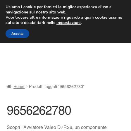
CONSEGNA da 7 EUR
Usiamo i cookie per fornirti la miglior esperienza d'uso e
navigazione sul nostro sito web.
Lun-Ven 9:00 - 16:00
800 580 290
/
Puoi trovare altre informazioni riguardo a quali cookie usiamo
sul sito o disabilitarli nelle
impostazioni
.
Vai
Vai
Menu
Accetta
alla
al
navigazione
contenuto
Home
Cestino
Chi siamo
Home
Prodotti taggati “9656262780”
Consegna
9656262780
Contatto
Il mio account
Scopri l’Avviatore Valeo D7R26, un componente