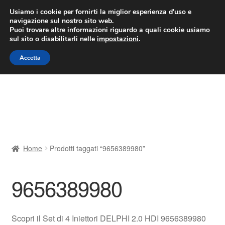
CONSEGNA da 7 EUR
Usiamo i cookie per fornirti la miglior esperienza d'uso e
navigazione sul nostro sito web.
Lun-Ven 9:00 - 16:00
800 580 290
/
Puoi trovare altre informazioni riguardo a quali cookie usiamo
sul sito o disabilitarli nelle
impostazioni
.
Vai
Vai
Menu
Accetta
alla
al
navigazione
contenuto
Home
Cestino
Chi siamo
Home
Prodotti taggati “9656389980”
Consegna
9656389980
Contatto
Il mio account
Scopri il Set di 4 Iniettori DELPHI 2.0 HDI 9656389980