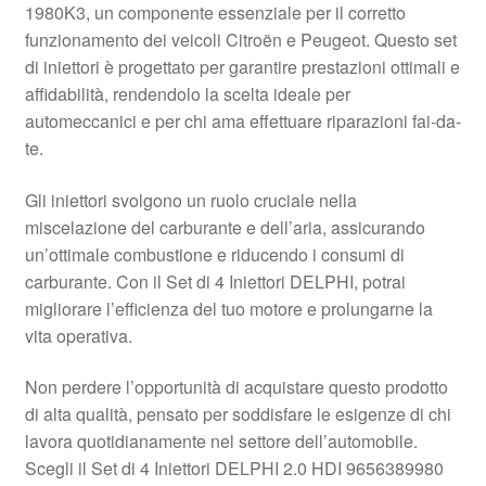
1980K3, un componente essenziale per il corretto
Pagamenti
funzionamento dei veicoli Citroën e Peugeot. Questo set
di iniettori è progettato per garantire prestazioni ottimali e
affidabilità, rendendolo la scelta ideale per
Politica sulla riservatezza
automeccanici e per chi ama effettuare riparazioni fai-da-
te.
Procedura di Reclamo
Gli iniettori svolgono un ruolo cruciale nella
Registratore di cassa
miscelazione del carburante e dell’aria, assicurando
un’ottimale combustione e riducendo i consumi di
Rimostranza
carburante. Con il Set di 4 Iniettori DELPHI, potrai
migliorare l’efficienza del tuo motore e prolungarne la
Spedizione in tutto il mondo
vita operativa.
Termini e condizioni
Non perdere l’opportunità di acquistare questo prodotto
di alta qualità, pensato per soddisfare le esigenze di chi
lavora quotidianamente nel settore dell’automobile.
Scegli il Set di 4 Iniettori DELPHI 2.0 HDI 9656389980